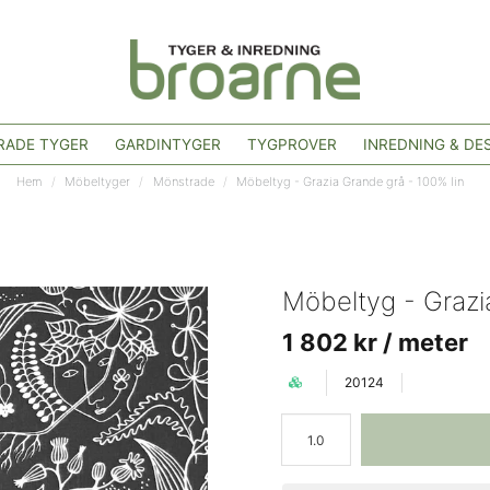
ADE TYGER
GARDINTYGER
TYGPROVER
INREDNING & DE
Hem
Möbeltyger
Mönstrade
Möbeltyg - Grazia Grande grå - 100% lin
Möbeltyg - Grazi
1 802 kr
/ meter
20124