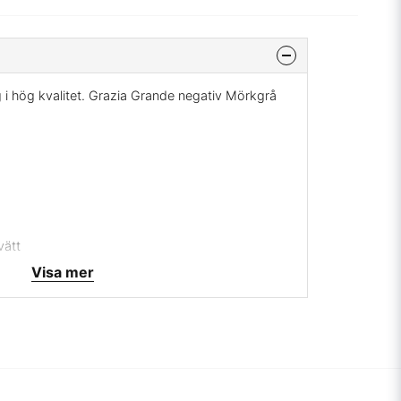
 i hög kvalitet. Grazia Grande negativ Mörkgrå
vätt
Visa mer
kavaljerer som uppvaktar samma kvinna, titta
mig på
info@broarne.se