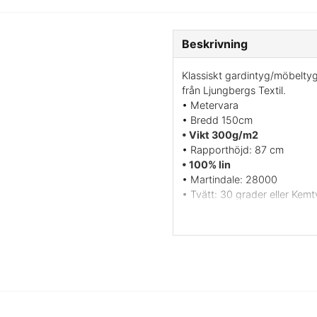
Beskrivning
Klassiskt gardintyg/möbeltyg
från Ljungbergs Textil.
• Metervara
• Bredd 150cm
• Vikt 300g/m2
• Rapporthöjd: 87 cm
• 100% lin
• Martindale: 28000
• Tvätt: 30 grader eller Kemt
• Krympning: 3-5%
• Ljushärdighet: ca 4
• Tryckt i UK
• Formgivare: Stig Lindberg
I Grazias mönster ser man 4 
noga så ser du.
Vill du ha ett tygprov? maila 