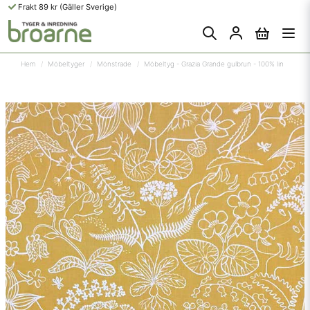
Frakt 89 kr (Gäller Sverige)
Hem
Möbeltyger
Mönstrade
Möbeltyg - Grazia Grande gulbrun - 100% lin