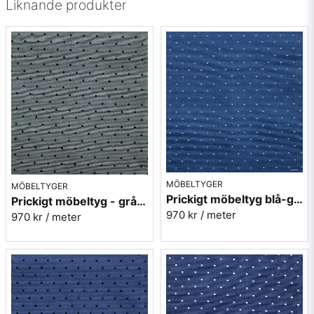
Mönster: Tvärgående rand
Liknande produkter
Färg: Melerad offwhite med ljus turkos rand
Tillverkning: Svenskproducerat av Berghems
Väveri
Beställningsvara – ingen returrätt på metervara.
Vill du vara säker på färg och kvalitet
rekommenderar vi att du beställer tygprov innan
köp. Kontakta oss på:
info@broarne.se
MÖBELTYGER
MÖBELTYGER
Prickigt möbeltyg blå-grön Micro nr.52
Prickigt möbeltyg - grå Micro nr.91
970 kr
/ meter
970 kr
/ meter