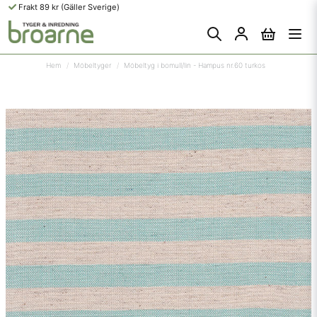
Frakt 89 kr (Gäller Sverige)
Hem
Möbeltyger
Möbeltyg i bomull/lin - Hampus nr.60 turkos