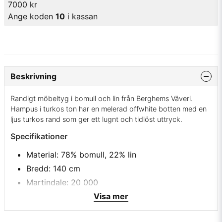
7000 kr
Ange koden
10
i kassan
Beskrivning
Randigt möbeltyg i bomull och lin från Berghems Väveri.
Hampus i turkos ton har en melerad offwhite botten med en
ljus turkos rand som ger ett lugnt och tidlöst uttryck.
Specifikationer
Material: 78% bomull, 22% lin
Bredd: 140 cm
Martindale: 20 000
Tvätt: Vattentvätt 60°
Visa mer
Rapporthöjd: 30 mm