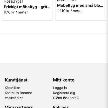
MÖBELTYGER
MÖBELTYGER
Möbeltyg med små blommor - Sippa gul nr.15 Berghem
Prickigt möbeltyg - grå Micro nr.90
1 110 kr
/ meter
970 kr
/ meter
Kundtjänst
Mitt konto
Köpvillkor
Logga in
Kontakta Broarne
Registrera dig
Varumärken
Glömt lösenord?
Våra partners
Följ oss