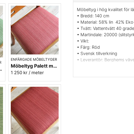
Möbeltyg i hög kvalitet för l
• Bredd: 140 cm
• Material: 58% lin 42% Eko
• Tvätt: Vattentvätt 40 grade
• Martindale: 20000 (slitstyr
• Vikt:
• Färg: Röd
• Svensk tillverkning
ENFÄRGADE MÖBELTYGER
• Leverantör: Berghems väve
R
Möbeltyg Palett mörkrosa nr.31 - Carl Malmstens-kvalitet
• Krympning < 3%
70 - Carl Malmstens-kvalitet
1 250 kr
/ meter
• Flamsäkerhet SS-EN 1021-
• Mönsterbild: Tvärgående
• Två prickar på strykjärnet
Vill du ha ett tygprov? maila