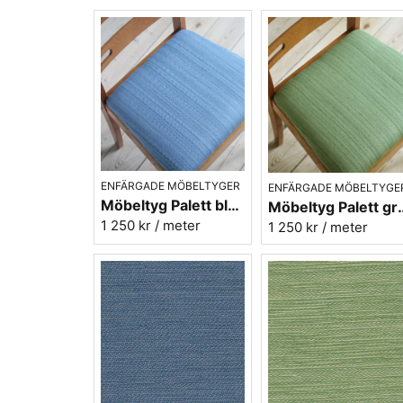
ENFÄRGADE MÖBELTYGER
ENFÄRGADE MÖBELTYGE
Möbeltyg Palett blå nr.50 - Carl Malmstens-kvalitet
Möbeltyg Palett grön nr.
1 250 kr
/ meter
1 250 kr
/ meter