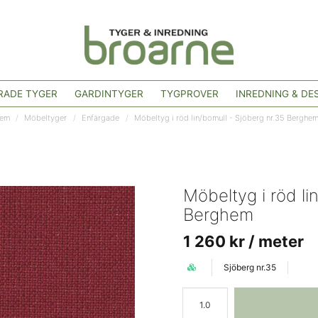
ADE TYGER
GARDINTYGER
TYGPROVER
INREDNING & DE
em
Möbeltyger
Enfärgade
Möbeltyg i röd lin/bomull - Sjöberg nr.35 Berghe
Möbeltyg i röd li
Berghem
1 260 kr
/ meter
Sjöberg nr.35