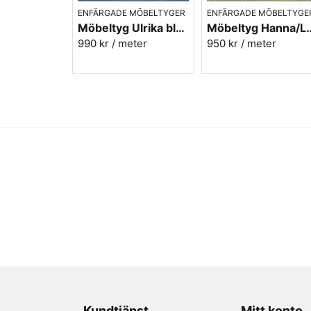
ENFÄRGADE MÖBELTYGER
ENFÄRGADE MÖBELTYGE
Möbeltyg Ulrika blå nr.51 - Carl Malmstens-kvalitet
Möbeltyg Hanna/Linnea grön melerad 
990 kr
/ meter
950 kr
/ meter
Kundtjänst
Mitt konto