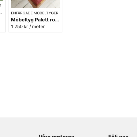
R
nr.75 - Carl Malmstens-kvalitet
ENFÄRGADE MÖBELTYGER
Möbeltyg Palett röd nr.30 - Carl Malmstens-kvalitet
1 250 kr
/ meter
Våra partners
Följ oss