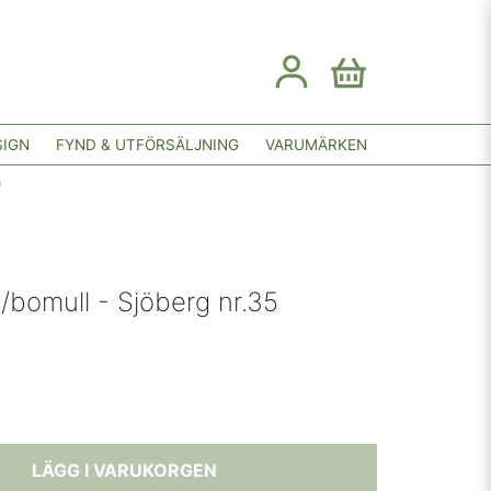
SIGN
FYND & UTFÖRSÄLJNING
VARUMÄRKEN
m
n/bomull - Sjöberg nr.35
LÄGG I VARUKORGEN