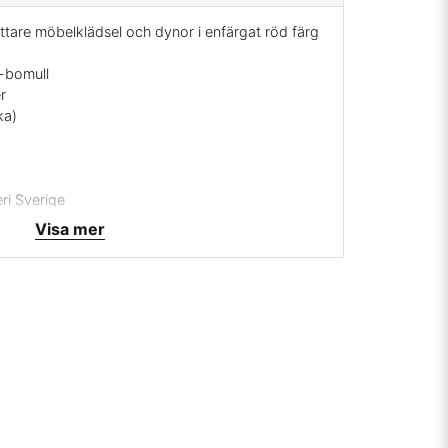
ättare möbelklädsel och dynor i enfärgat röd färg
-bomull
r
ka)
ri Sverige
Visa mer
1:1994
 mig på
info@broarne.se