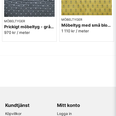
MÖBELTYGER
MÖBELTYGER
Möbeltyg med små blommor - Sippa gul nr.15 Berghem
Prickigt möbeltyg - grå Micro nr.90
1 110 kr
/ meter
970 kr
/ meter
Kundtjänst
Mitt konto
Köpvillkor
Logga in