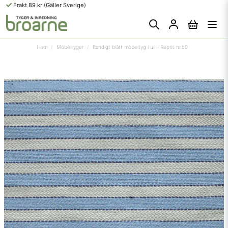
Frakt 89 kr (Gäller Sverige)
Hem
Möbeltyger
Randigt blått möbeltyg i ull - Repris nr.50