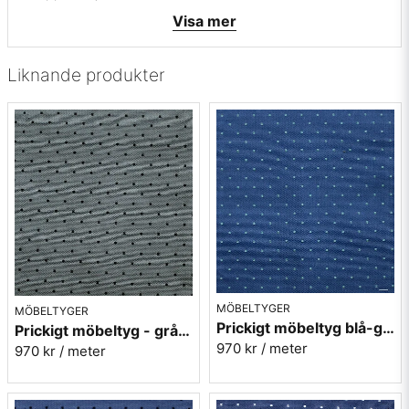
• Färger: Ljusblå och beige med en liten mörkblå rand
Visa mer
• Mönsterbild: Tvärgående
• Beställningsvara, ingen returrätt
Liknande produkter
Vill du ha ett tygprov maila mig på:
info@broarne.se
MÖBELTYGER
MÖBELTYGER
Prickigt möbeltyg blå-grön Micro nr.52
Prickigt möbeltyg - grå Micro nr.91
970 kr
/ meter
970 kr
/ meter