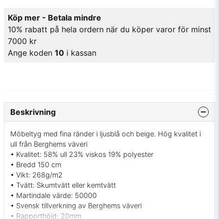
Köp mer - Betala mindre
10% rabatt på hela ordern när du köper varor för minst
7000 kr
Ange koden
10
i kassan
Beskrivning
Möbeltyg med fina ränder i ljusblå och beige. Hög kvalitet i
ull från Berghems väveri
• Kvalitet: 58% ull 23% viskos 19% polyester
• Bredd 150 cm
• Vikt: 268g/m2
• Tvätt: Skumtvätt eller kemtvätt
• Martindale värde: 50000
• Svensk tillverkning av Berghems väveri
• Rapporthöjd: 20mm