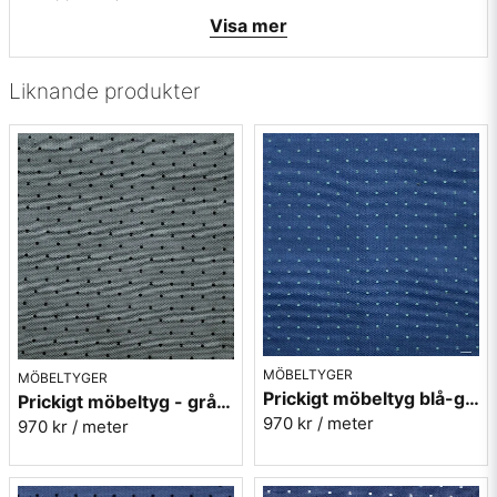
• Färger: Gul och beige med en liten grå rand
Visa mer
• Mönsterbild: Tvärgående
• Beställningsvara, ingen returrätt
Liknande produkter
Vill du ha ett tygprov maila mig på:
info@broarne.se
MÖBELTYGER
MÖBELTYGER
Prickigt möbeltyg blå-grön Micro nr.52
Prickigt möbeltyg - grå Micro nr.91
970 kr
/ meter
970 kr
/ meter