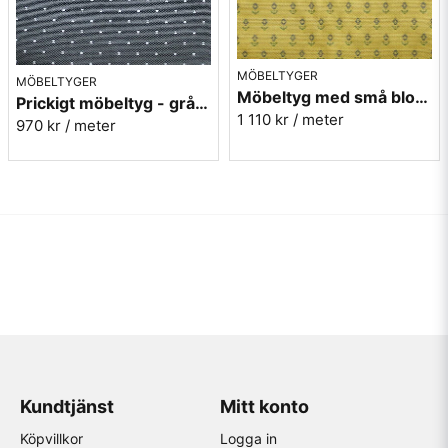
MÖBELTYGER
MÖBELTYGER
Möbeltyg med små blommor - Sippa gul nr.15 Berghem
Prickigt möbeltyg - grå Micro nr.90
1 110 kr
/ meter
970 kr
/ meter
Kundtjänst
Mitt konto
Köpvillkor
Logga in