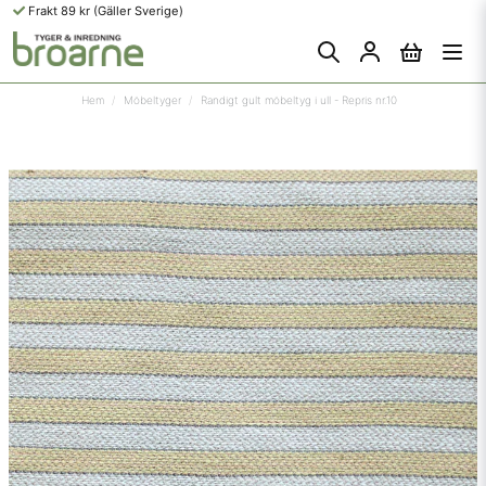
Frakt 89 kr (Gäller Sverige)
Hem
Möbeltyger
Randigt gult möbeltyg i ull - Repris nr.10