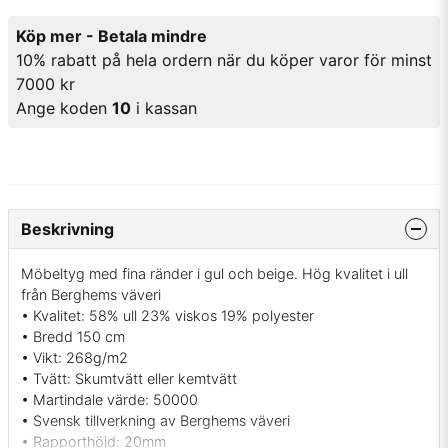
Köp mer - Betala mindre
10% rabatt på hela ordern när du köper varor för minst
7000 kr
Ange koden
10
i kassan
Beskrivning
Möbeltyg med fina ränder i gul och beige. Hög kvalitet i ull
från Berghems väveri
• Kvalitet: 58% ull 23% viskos 19% polyester
• Bredd 150 cm
• Vikt: 268g/m2
• Tvätt: Skumtvätt eller kemtvätt
• Martindale värde: 50000
• Svensk tillverkning av Berghems väveri
• Rapporthöjd: 20mm