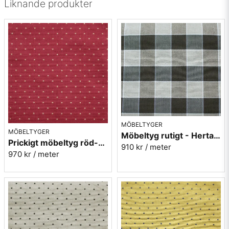
• Mönsterbild: Tvärgående
Liknande produkter
MÖBELTYGER
MÖBELTYGER
Möbeltyg rutigt - Herta nr.90 svart
Prickigt möbeltyg röd-gul Micro nr.32
910 kr
/ meter
970 kr
/ meter