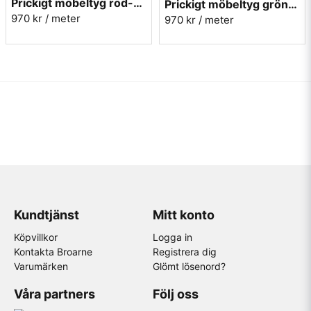
Prickigt möbeltyg röd-blå Micro nr.31
Prickigt möbeltyg grön-röd Micro nr.72
970 kr
/ meter
970 kr
/ meter
Kundtjänst
Mitt konto
Köpvillkor
Logga in
Kontakta Broarne
Registrera dig
Varumärken
Glömt lösenord?
Våra partners
Följ oss