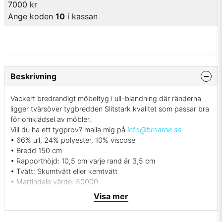
7000 kr
Ange koden
10
i kassan
Beskrivning
Vackert bredrandigt möbeltyg i ull-blandning där ränderna
ligger tvärsöver tygbredden Slitstark kvalitet som passar bra
för omklädsel av möbler.
Vill du ha ett tygprov? maila mig på
info@broarne.se
• 66% ull, 24% polyester, 10% viscose
• Bredd 150 cm
• Rapporthöjd: 10,5 cm varje rand är 3,5 cm
• Tvätt: Skumtvätt eller kemtvätt
• Martindale värde: 50000
• Svensk tillverkning - Berghems väveri
Visa mer
• Färg: Beige/oblekt
• Beställningsvara, ingen returrätt