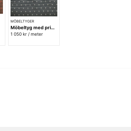
MÖBELTYGER
run
Möbeltyg med prickar - Plus nr.90 grå
1 050 kr
/ meter