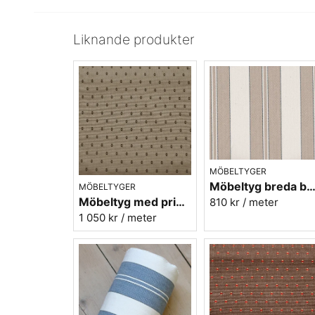
Liknande produkter
MÖBELTYGER
Möbeltyg breda beige ränder - Veranda n
MÖBELTYGER
Möbeltyg med prickar - Plus nr.01 beige
810 kr
/ meter
1 050 kr
/ meter