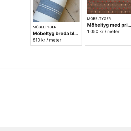
MÖBELTYGER
Möbeltyg med prickar - Plus nr.80 b
MÖBELTYGER
1 050 kr
/ meter
Möbeltyg breda blå ränder - Veranda nr.54
810 kr
/ meter