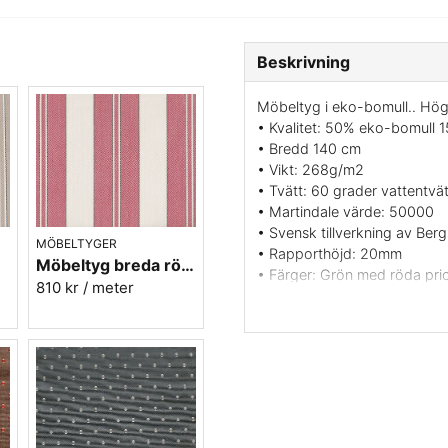
Beskrivning
Möbeltyg i eko-bomull.. Hög 
• Kvalitet: 50% eko-bomull 
• Bredd 140 cm
• Vikt: 268g/m2
• Tvätt: 60 grader vattentvät
• Martindale värde: 50000
• Svensk tillverkning av Ber
MÖBELTYGER
• Rapporthöjd: 20mm
r.85
Möbeltyg breda röda ränder - Veranda nr.31
• Färger: Grön med röda pri
810 kr
/ meter
• Mönsterbild: Tvärgående
• Beställningsvara, ingen retu
Vill du ha ett tygprov maila 