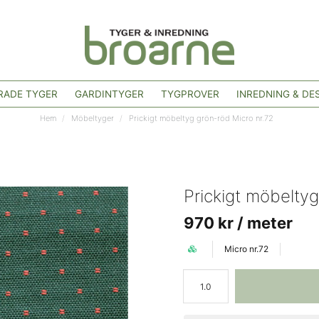
ADE TYGER
GARDINTYGER
TYGPROVER
INREDNING & DE
Hem
Möbeltyger
Prickigt möbeltyg grön-röd Micro nr.72
Prickigt möbelty
970 kr
/ meter
Micro nr.72