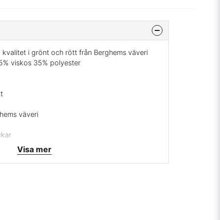
kvalitet i grönt och rött från Berghems väveri
15% viskos 35% polyester
t
ghems väveri
ckar
Visa mer
rrätt
mig på:
info@broarne.se