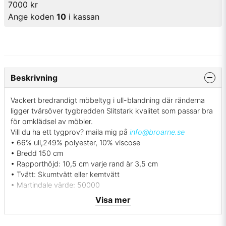
7000 kr
Ange koden
10
i kassan
Beskrivning
Vackert bredrandigt möbeltyg i ull-blandning där ränderna
ligger tvärsöver tygbredden Slitstark kvalitet som passar bra
för omklädsel av möbler.
Vill du ha ett tygprov? maila mig på
info@broarne.se
• 66% ull,249% polyester, 10% viscose
• Bredd 150 cm
• Rapporthöjd: 10,5 cm varje rand är 3,5 cm
• Tvätt: Skumtvätt eller kemtvätt
• Martindale värde: 50000
• Svensk tillverkning - Berghems väveri
Visa mer
• Färg: Blå i två nyanser
• Beställningsvara, ingen returrätt