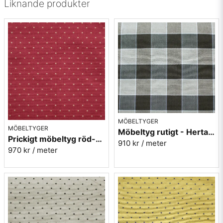
• Mönsterbild: Tvärgående
Liknande produkter
MÖBELTYGER
MÖBELTYGER
Möbeltyg rutigt - Herta nr.90 svart
Prickigt möbeltyg röd-gul Micro nr.32
910 kr
/ meter
970 kr
/ meter