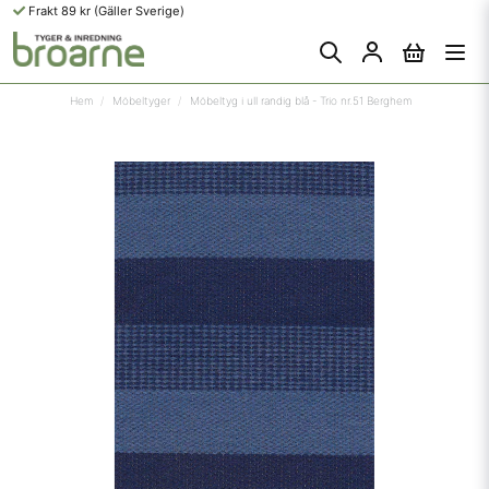
Frakt 89 kr (Gäller Sverige)
Hem
Möbeltyger
Möbeltyg i ull randig blå - Trio nr.51 Berghem