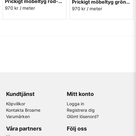
Prickigt möbeltyg röd-blå Micro nr.31
Prickigt möbeltyg grön-röd Micro nr.72
970 kr
/ meter
970 kr
/ meter
Kundtjänst
Mitt konto
Köpvillkor
Logga in
Kontakta Broarne
Registrera dig
Varumärken
Glömt lösenord?
Våra partners
Följ oss