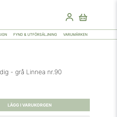
SIGN
FYND & UTFÖRSÄLJNING
VARUMÄRKEN
ndig - grå Linnea nr.90
LÄGG I VARUKORGEN