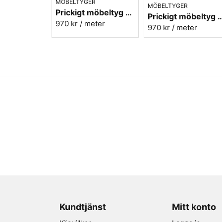
MÖBELTYGER
MÖBELTYGER
Prickigt möbeltyg gul-blå Micro nr.10
Prickigt möbeltyg röd-blå
970 kr
/ meter
970 kr
/ meter
Kundtjänst
Mitt konto