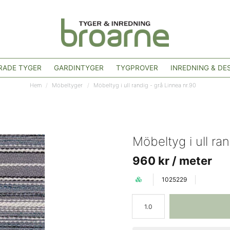
ADE TYGER
GARDINTYGER
TYGPROVER
INREDNING & DE
Hem
Möbeltyger
Möbeltyg i ull randig - grå Linnea nr.90
Möbeltyg i ull ra
960 kr
/ meter
1025229