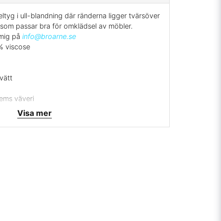
ltyg i ull-blandning där ränderna ligger tvärsöver
t som passar bra för omklädsel av möbler.
 mig på
info@broarne.se
% viscose
vätt
hems väveri
g
Visa mer
rrätt