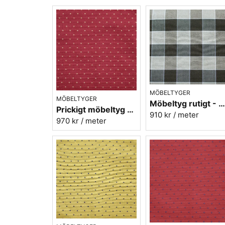
MÖBELTYGER
MÖBELTYGER
Möbeltyg rutigt - Herta nr.90 svart
Prickigt möbeltyg röd-gul Micro nr.32
910 kr
/ meter
970 kr
/ meter