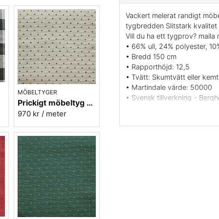
Vackert melerat randigt möbe
tygbredden Slitstark kvalite
Vill du ha ett tygprov? maila
• 66% ull, 24% polyester, 10
• Bredd 150 cm
• Rapporthöjd: 12,5
• Tvätt: Skumtvätt eller kemt
• Martindale värde: 50000
MÖBELTYGER
• Svensk tillverkning - Berg
Prickigt möbeltyg beige Micro nr.02
• Färg: Grå melerad randnin
970 kr
/ meter
• Beställningsvara, ingen retu
• Mönsterbild: Tvärgående