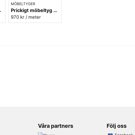
MÖBELTYGER
 Micro nr.31
Prickigt möbeltyg grön-röd Micro nr.72
970 kr
/ meter
Våra partners
Följ oss