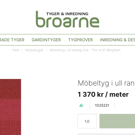
ADE TYGER
GARDINTYGER
TYGPROVER
INREDNING & DE
Hem
Möbeltyger
Möbeltyg i ull randig röd - Trio nr.31 Berghem
Möbeltyg i ull ra
1 370 kr
/ meter
1025221