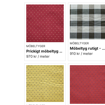
MÖBELTYGER
MÖBELTYGER
Möbeltyg rutigt - Herta nr.90 svart
Prickigt möbeltyg röd-gul Micro nr.32
910 kr
/ meter
970 kr
/ meter