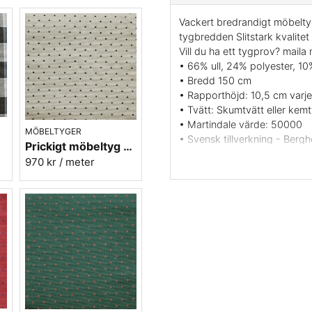
Vackert bredrandigt möbeltyg
tygbredden Slitstark kvalite
Vill du ha ett tygprov? maila
• 66% ull, 24% polyester, 10
• Bredd 150 cm
• Rapporthöjd: 10,5 cm varj
• Tvätt: Skumtvätt eller kemt
• Martindale värde: 50000
MÖBELTYGER
• Svensk tillverkning - Berg
Prickigt möbeltyg beige Micro nr.02
• Färg: Röd i två nyanser
970 kr
/ meter
• Beställningsvara, ingen retu
• Mönsterbild: Tvärgående