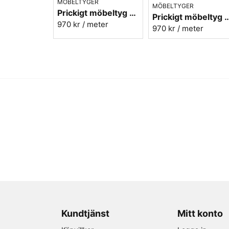
MÖBELTYGER
MÖBELTYGER
Prickigt möbeltyg gul-blå Micro nr.10
Prickigt möbeltyg röd-blå
970 kr
/ meter
970 kr
/ meter
Kundtjänst
Mitt konto