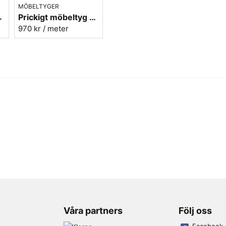
MÖBELTYGER
 Micro nr.31
Prickigt möbeltyg grön-röd Micro nr.72
970 kr
/ meter
Våra partners
Följ oss