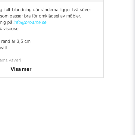
 i ull-blandning där ränderna ligger tvärsöver
t som passar bra för omklädsel av möbler.
 mig på
info@broarne.se
% viscose
e rand är 3,5 cm
vätt
hems väveri
Visa mer
rrätt