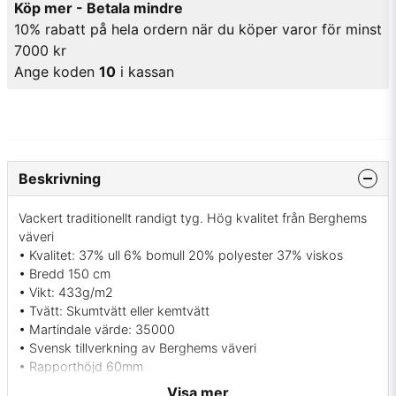
Köp mer - Betala mindre
10% rabatt på hela ordern när du köper varor för minst
7000 kr
Ange koden
10
i kassan
Beskrivning
Vackert traditionellt randigt tyg. Hög kvalitet från Berghems
väveri
• Kvalitet: 37% ull 6% bomull 20% polyester 37% viskos
• Bredd 150 cm
• Vikt: 433g/m2
• Tvätt: Skumtvätt eller kemtvätt
• Martindale värde: 35000
• Svensk tillverkning av Berghems väveri
• Rapporthöjd 60mm
• Ränderna syns på båda sidor
Visa mer