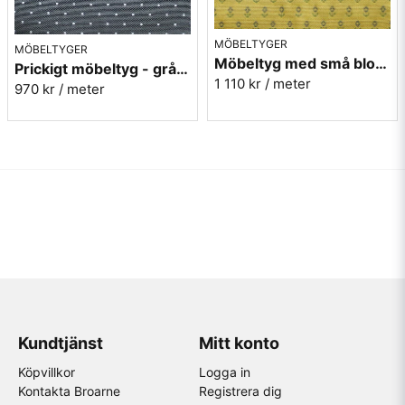
MÖBELTYGER
MÖBELTYGER
Möbeltyg med små blommor - Sippa gul nr.15 Berghem
Prickigt möbeltyg - grå Micro nr.90
1 110 kr
/ meter
970 kr
/ meter
Kundtjänst
Mitt konto
Köpvillkor
Logga in
Kontakta Broarne
Registrera dig