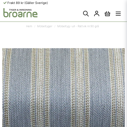
Frakt 89 kr (Gäller Sverige)
Hem
Möbeltyger
Möbeltyg i ull - Rättvik nr.90 grå