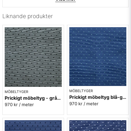
• Färg: Grå melerad, beige i flera nyanser
• Mönsterbild: Tvärgående
• Beställningsvara, ingen returrätt
Liknande produkter
Vill du ha ett tygprov maila mig på:
info@broarne.se
MÖBELTYGER
MÖBELTYGER
Prickigt möbeltyg blå-grön Micro nr.52
Prickigt möbeltyg - grå Micro nr.91
970 kr
/ meter
970 kr
/ meter