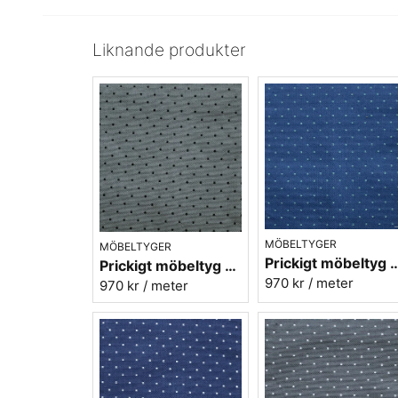
Liknande produkter
MÖBELTYGER
MÖBELTYGER
Prickigt möbeltyg blå-grön
Prickigt möbeltyg - grå Micro nr.91
970 kr
/ meter
970 kr
/ meter