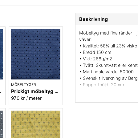
Beskrivning
Möbeltyg med fina ränder i lj
väveri
• Kvalitet: 58% ull 23% visk
• Bredd 150 cm
• Vikt: 268g/m2
• Tvätt: Skumtvätt eller kemt
• Martindale värde: 50000
• Svensk tillverkning av Ber
• Rapporthöjd: 20mm
MÖBELTYGER
Prickigt möbeltyg blå-svart Micro nr.53
 Micro nr.52
• Färger: Ljusröd och beige 
• Mönsterbild: Tvärgående
970 kr
/ meter
• Beställningsvara, ingen retu
Vill du ha ett tygprov maila 