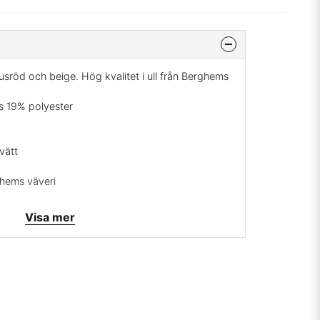
usröd och beige. Hög kvalitet i ull från Berghems
os 19% polyester
vätt
ghems väveri
med en liten grå rand
Visa mer
rrätt
mig på:
info@broarne.se