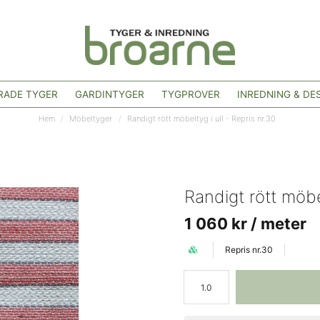
ADE TYGER
GARDINTYGER
TYGPROVER
INREDNING & DE
Hem
Möbeltyger
Randigt rött möbeltyg i ull - Repris nr.30
Randigt rött möbel
1 060 kr
/ meter
Repris nr.30