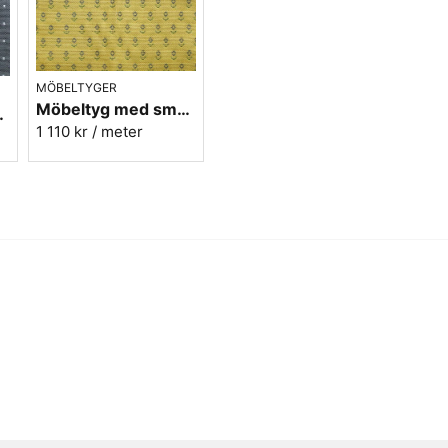
MÖBELTYGER
Möbeltyg med små blommor - Sippa gul nr.15 Berghem
Micro nr.90
1 110 kr
/ meter