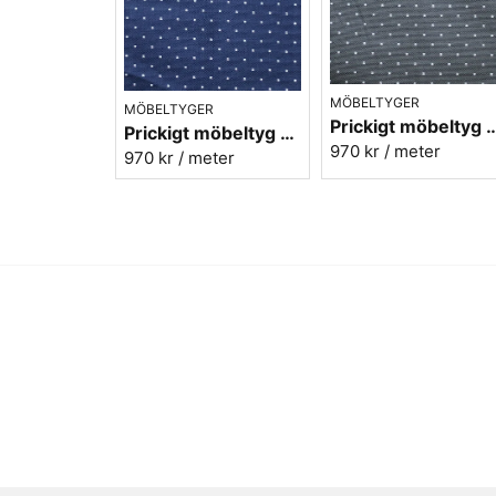
MÖBELTYGER
MÖBELTYGER
Prickigt möbeltyg - grå 
Prickigt möbeltyg blå-vit Micro nr.54
970 kr
/ meter
970 kr
/ meter