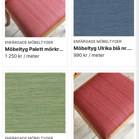
ENFÄRGADE MÖBELTYGER
ENFÄRGADE MÖBELTYGER
Möbeltyg Ulrika blå nr.51 - Carl Malmstens-kvalitet
Möbeltyg Palett mörkrosa nr.31 - Carl Malmstens-kvalitet
990 kr
/ meter
1 250 kr
/ meter
ENFÄRGADE MÖBELTYGER