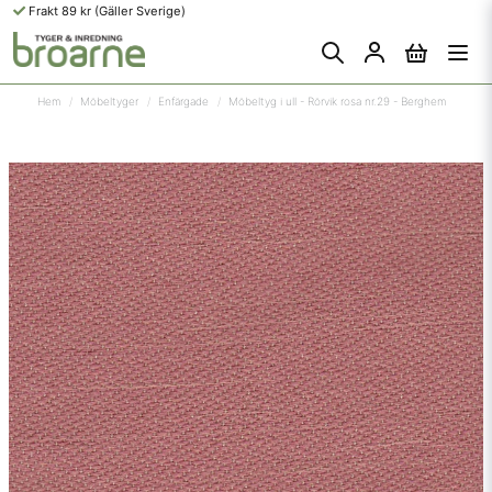
Frakt 89 kr (Gäller Sverige)
Hem
Möbeltyger
Enfärgade
Möbeltyg i ull - Rörvik rosa nr.29 - Berghem