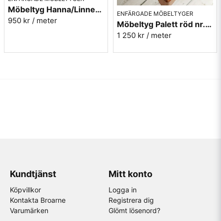
Möbeltyg Hanna/Linnea grön melerad nr.75 - Carl Malmstens-kvalitet
ENFÄRGADE MÖBELTYGER
950 kr
/ meter
Möbeltyg Palett röd nr.30 - Carl Malmstens-kvalitet
1 250 kr
/ meter
Kundtjänst
Mitt konto
Köpvillkor
Logga in
Kontakta Broarne
Registrera dig
Varumärken
Glömt lösenord?