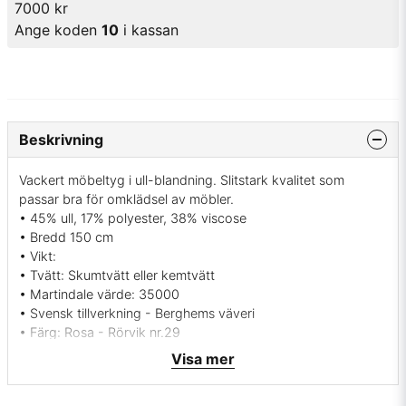
7000 kr
Ange koden
10
i kassan
Beskrivning
Vackert möbeltyg i ull-blandning. Slitstark kvalitet som
passar bra för omklädsel av möbler.
• 45% ull, 17% polyester, 38% viscose
• Bredd 150 cm
• Vikt:
• Tvätt: Skumtvätt eller kemtvätt
• Martindale värde: 35000
• Svensk tillverkning - Berghems väveri
• Färg: Rosa - Rörvik nr.29
• Beställningsvara, ingen returrätt
Visa mer
• Mönsterbild: tvärgående
Vill du ha ett tygprov? maila mig på
info@broarne.se