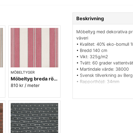
Beskrivning
Möbeltyg med dekorativa pri
väveri
• Kvalitet: 40% eko-bomull 
• Bredd 140 cm
• Vikt: 325g/m2
• Tvätt: 60 grader vattentvät
• Martindale värde: 38000
MÖBELTYGER
• Svensk tillverkning av Ber
r.85
Möbeltyg breda röda ränder - Veranda nr.31
• Rapporthöjd: 34mm
810 kr
/ meter
• Färger: Röd, gul och svart
• Mönsterbild: Tvärgående
• Beställningsvara, ingen retu
Vill du ha ett tygprov maila 