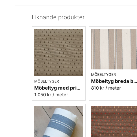
Liknande produkter
MÖBELTYGER
Möbeltyg breda beige ränder - Veranda n
MÖBELTYGER
Möbeltyg med prickar - Plus nr.01 beige
810 kr
/ meter
1 050 kr
/ meter