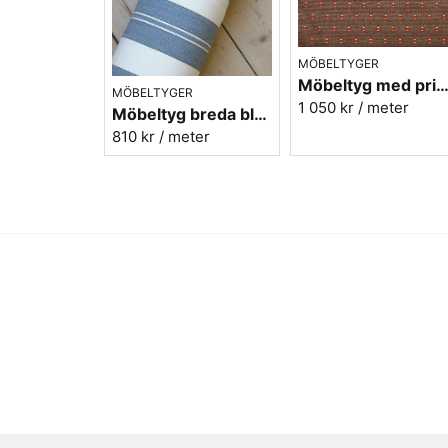
MÖBELTYGER
Möbeltyg med prickar - Plus nr.80 b
MÖBELTYGER
1 050 kr
/ meter
Möbeltyg breda blå ränder - Veranda nr.54
810 kr
/ meter