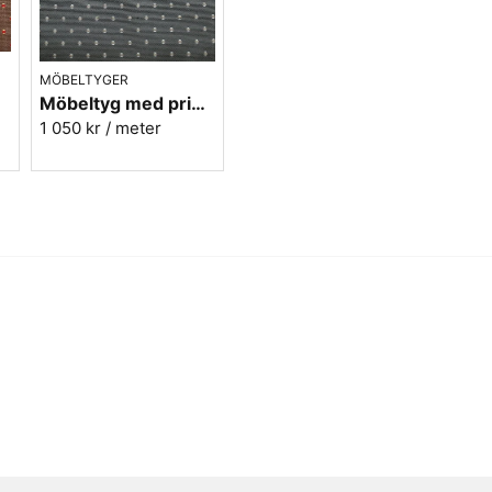
MÖBELTYGER
run
Möbeltyg med prickar - Plus nr.90 grå
1 050 kr
/ meter