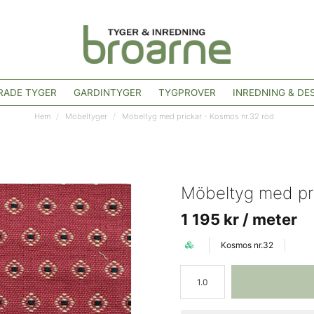
ADE TYGER
GARDINTYGER
TYGPROVER
INREDNING & DE
Hem
Möbeltyger
Möbeltyg med prickar - Kosmos nr.32 röd
Möbeltyg med pri
1 195 kr
/ meter
Kosmos nr.32