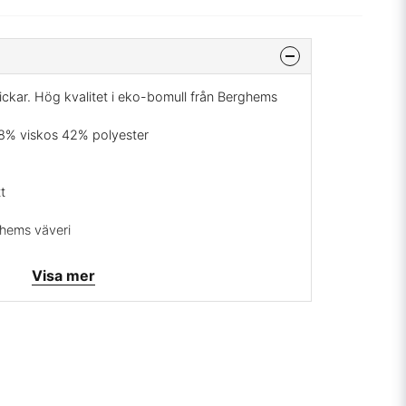
ckar. Hög kvalitet i eko-bomull från Berghems
18% viskos 42% polyester
t
ghems väveri
Visa mer
rrätt
mig på:
info@broarne.se