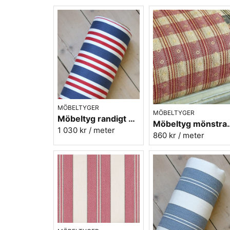
MÖBELTYGER
MÖBELTYGER
Möbeltyg randigt blå-röd - Berghems Öckerö
Möbeltyg mönstrat i röd
1 030 kr
/ meter
860 kr
/ meter