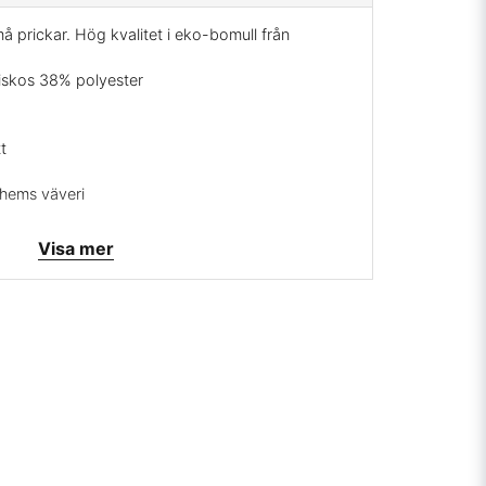
 prickar. Hög kvalitet i eko-bomull från
viskos 38% polyester
t
ghems väveri
l/gröna prickar
Visa mer
rrätt
mig på:
info@broarne.se