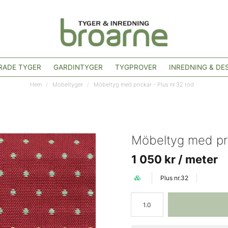
ADE TYGER
GARDINTYGER
TYGPROVER
INREDNING & DE
Hem
Möbeltyger
Möbeltyg med prickar - Plus nr.32 röd
Möbeltyg med pri
1 050 kr
/ meter
Plus nr.32