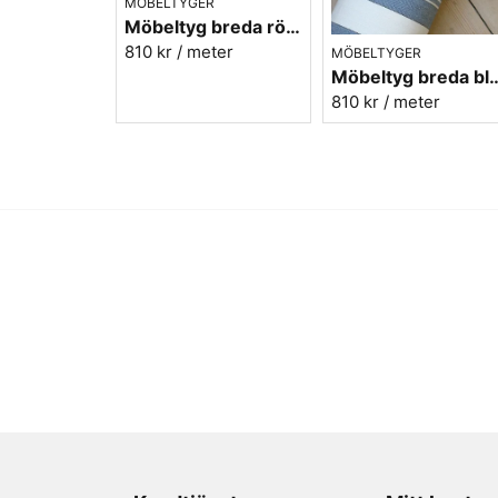
MÖBELTYGER
Möbeltyg breda röda ränder - Veranda nr.31
810 kr
/ meter
MÖBELTYGER
Möbeltyg breda blå ränder
810 kr
/ meter