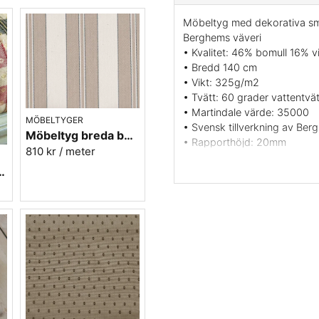
Möbeltyg med dekorativa små
Berghems väveri
• Kvalitet: 46% bomull 16% 
• Bredd 140 cm
• Vikt: 325g/m2
• Tvätt: 60 grader vattentvät
• Martindale värde: 35000
MÖBELTYGER
• Svensk tillverkning av Ber
Möbeltyg breda beige ränder - Veranda nr.85
• Rapporthöjd: 20mm
810 kr
/ meter
• Färger: Dämpad röd med gu
 och guld - Krusmynta nr.30
• Mönsterbild: Tvärgående
• Beställningsvara, ingen retu
Vill du ha ett tygprov maila 