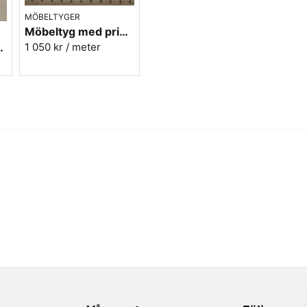
MÖBELTYGER
Möbeltyg med prickar - Plus nr.01 beige
 - Veranda nr.54
1 050 kr
/ meter