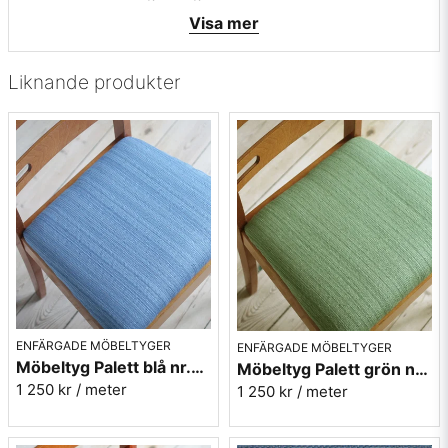
• Färg: Mörkblåblå - Karolina nr.54
Visa mer
• Beställningsvara, ingen returrätt
Vill du ha ett tygprov? maila mig på
info@broarne.se
Liknande produkter
ENFÄRGADE MÖBELTYGER
ENFÄRGADE MÖBELTYGER
Möbeltyg Palett blå nr.50 - Carl Malmstens-kvalitet
Möbeltyg Palett grön nr.70 - Carl Malmstens-kvalitet
1 250 kr
/ meter
1 250 kr
/ meter