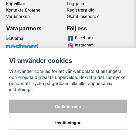
Köpvillkor
Logga in
Kontakta Broarne
Registrera dig
Varumärken
Glömt lösenord?
Våra partners
Följ oss
Facebook
Instagram
Youtube
Vi använder cookies
Broarne AB
Vi använder cookies för att vår webbplats skall fungera
© Copyright
och erbjuda dig bästa upplevelse. Bekräfta ditt samtycke
genom att trycka på godkänn alla eller anpassa via
inställningar
Godkänn alla
Inställningar