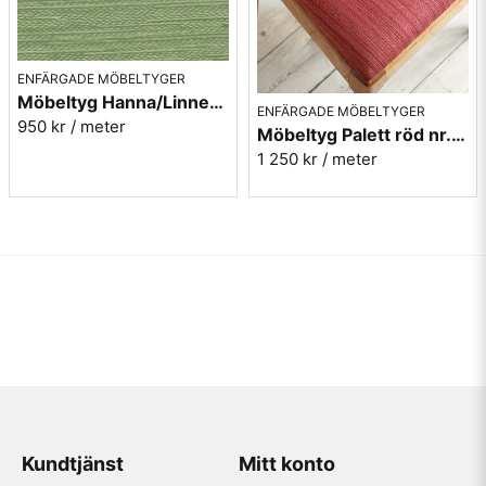
ENFÄRGADE MÖBELTYGER
Möbeltyg Hanna/Linnea grön melerad nr.75 - Carl Malmstens-kvalitet
ENFÄRGADE MÖBELTYGER
950 kr
/ meter
Möbeltyg Palett röd nr.30 - Carl Malmstens-kvalitet
1 250 kr
/ meter
Kundtjänst
Mitt konto