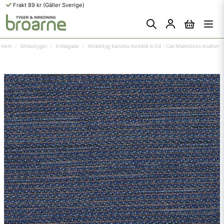
Frakt 89 kr (Gäller Sverige)
Hem
Möbeltyger
Enfärgade
Möbeltyg Karolina mörkblå nr.54 - Carl Malmstens-kvalitet