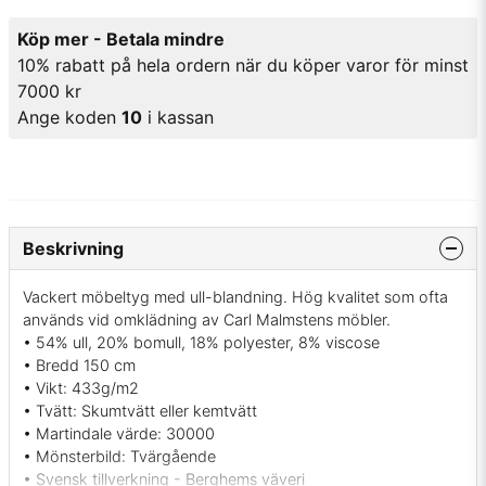
Köp mer - Betala mindre
10% rabatt på hela ordern när du köper varor för minst
7000 kr
Ange koden
10
i kassan
Beskrivning
Vackert möbeltyg med ull-blandning. Hög kvalitet som ofta
används vid omklädning av Carl Malmstens möbler.
• 54% ull, 20% bomull, 18% polyester, 8% viscose
• Bredd 150 cm
• Vikt: 433g/m2
• Tvätt: Skumtvätt eller kemtvätt
• Martindale värde: 30000
• Mönsterbild: Tvärgående
• Svensk tillverkning - Berghems väveri