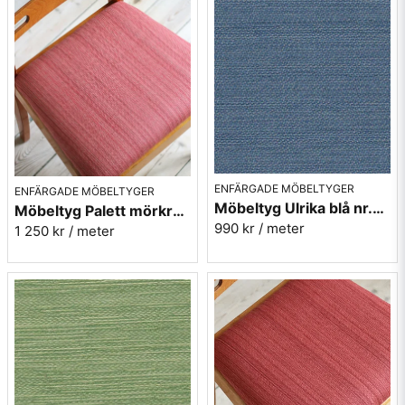
ENFÄRGADE MÖBELTYGER
ENFÄRGADE MÖBELTYGER
Möbeltyg Ulrika blå nr.51 - Carl Malmstens-kvalitet
Möbeltyg Palett mörkrosa nr.31 - Carl Malmstens-kvalitet
990 kr
/ meter
1 250 kr
/ meter