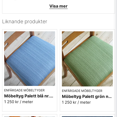
• Mönsterbild: tvärgående
Visa mer
• Beställningsvara, ingen returrätt
Vill du ha ett tygprov? maila mig på
info@broarne.se
Liknande produkter
ENFÄRGADE MÖBELTYGER
ENFÄRGADE MÖBELTYGER
Möbeltyg Palett blå nr.50 - Carl Malmstens-kvalitet
Möbeltyg Palett grön nr.70 - Carl Malmstens-kvalitet
1 250 kr
/ meter
1 250 kr
/ meter