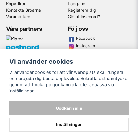
Köpvillkor
Logga in
Kontakta Broarne
Registrera dig
Varumärken
Glömt lösenord?
Våra partners
Följ oss
Facebook
Instagram
Youtube
Vi använder cookies
Broarne AB
Vi använder cookies för att vår webbplats skall fungera
© Copyright
och erbjuda dig bästa upplevelse. Bekräfta ditt samtycke
genom att trycka på godkänn alla eller anpassa via
inställningar
Godkänn alla
Inställningar