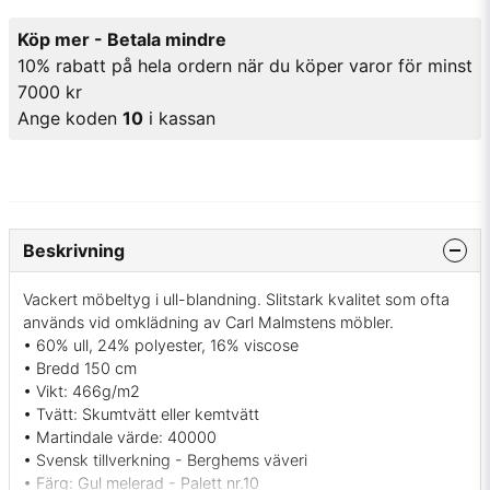
Köp mer - Betala mindre
10% rabatt på hela ordern när du köper varor för minst
7000 kr
Ange koden
10
i kassan
Beskrivning
Vackert möbeltyg i ull-blandning. Slitstark kvalitet som ofta
används vid omklädning av Carl Malmstens möbler.
• 60% ull, 24% polyester, 16% viscose
• Bredd 150 cm
• Vikt: 466g/m2
• Tvätt: Skumtvätt eller kemtvätt
• Martindale värde: 40000
• Svensk tillverkning - Berghems väveri
• Färg: Gul melerad - Palett nr.10