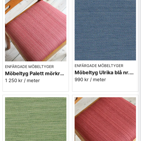
ENFÄRGADE MÖBELTYGER
ENFÄRGADE MÖBELTYGER
Möbeltyg Ulrika blå nr.51 - Carl Malmstens-kvalitet
Möbeltyg Palett mörkrosa nr.31 - Carl Malmstens-kvalitet
990 kr
/ meter
1 250 kr
/ meter