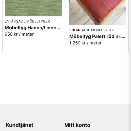
ENFÄRGADE MÖBELTYGER
Möbeltyg Hanna/Linnea grön melerad nr.75 - Carl Malmstens-kvalitet
ENFÄRGADE MÖBELTYGER
950 kr
/ meter
Möbeltyg Palett röd nr.30 - Carl Malmstens-kvalitet
1 250 kr
/ meter
Kundtjänst
Mitt konto