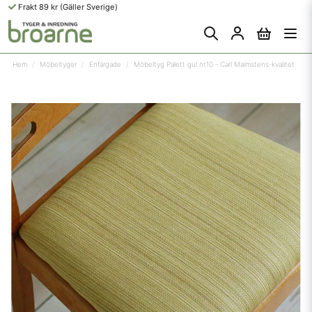
Frakt 89 kr (Gäller Sverige)
Hem
Möbeltyger
Enfärgade
Möbeltyg Palett gul nr.10 - Carl Malmstens-kvalitet