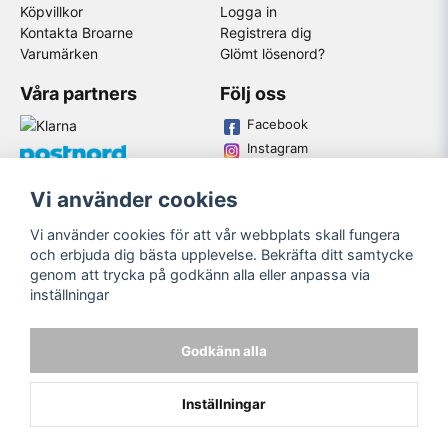
Köpvillkor
Logga in
Kontakta Broarne
Registrera dig
Varumärken
Glömt lösenord?
Våra partners
Följ oss
Facebook
Instagram
Youtube
Vi använder cookies
Broarne AB
Vi använder cookies för att vår webbplats skall fungera
© Copyright
och erbjuda dig bästa upplevelse. Bekräfta ditt samtycke
genom att trycka på godkänn alla eller anpassa via
inställningar
Godkänn alla
Inställningar