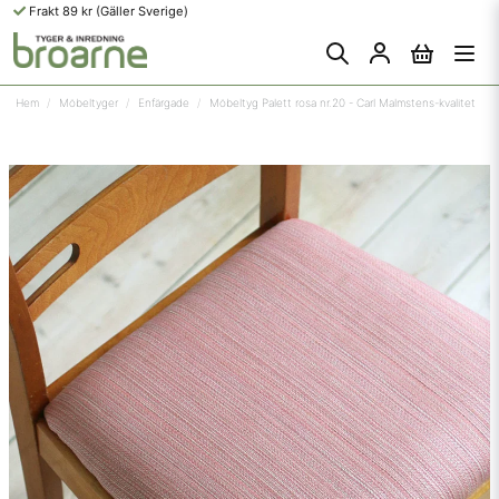
Frakt 89 kr (Gäller Sverige)
Hem
Möbeltyger
Enfärgade
Möbeltyg Palett rosa nr.20 - Carl Malmstens-kvalitet