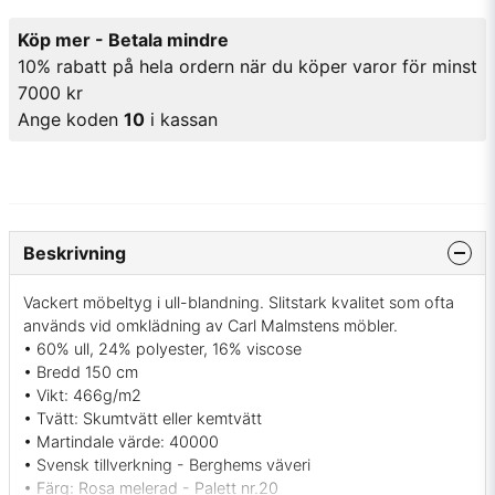
Köp mer - Betala mindre
10% rabatt på hela ordern när du köper varor för minst
7000 kr
Ange koden
10
i kassan
Beskrivning
Vackert möbeltyg i ull-blandning. Slitstark kvalitet som ofta
används vid omklädning av Carl Malmstens möbler.
• 60% ull, 24% polyester, 16% viscose
• Bredd 150 cm
• Vikt: 466g/m2
• Tvätt: Skumtvätt eller kemtvätt
• Martindale värde: 40000
• Svensk tillverkning - Berghems väveri
• Färg: Rosa melerad - Palett nr.20