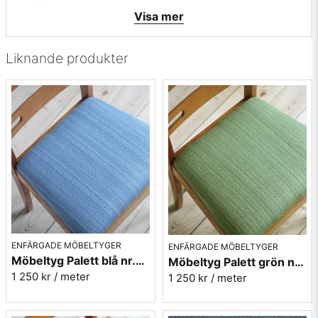
• Mönsterbild: tvärgående
Visa mer
• Beställningsvara, ingen returrätt
Vill du ha ett tygprov? maila mig på
info@broarne.se
Liknande produkter
ENFÄRGADE MÖBELTYGER
ENFÄRGADE MÖBELTYGER
Möbeltyg Palett blå nr.50 - Carl Malmstens-kvalitet
Möbeltyg Palett grön nr.70 - Carl Malmstens-kvalitet
1 250 kr
/ meter
1 250 kr
/ meter