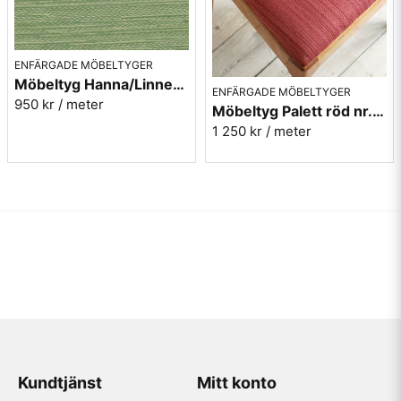
ENFÄRGADE MÖBELTYGER
Möbeltyg Hanna/Linnea grön melerad nr.75 - Carl Malmstens-kvalitet
ENFÄRGADE MÖBELTYGER
950 kr
/ meter
Möbeltyg Palett röd nr.30 - Carl Malmstens-kvalitet
1 250 kr
/ meter
Kundtjänst
Mitt konto