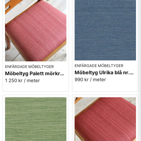
ENFÄRGADE MÖBELTYGER
ENFÄRGADE MÖBELTYGER
Möbeltyg Ulrika blå nr.51 - Carl Malmstens-kvalitet
Möbeltyg Palett mörkrosa nr.31 - Carl Malmstens-kvalitet
990 kr
/ meter
1 250 kr
/ meter