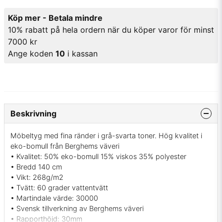
Köp mer - Betala mindre
10% rabatt på hela ordern när du köper varor för minst
7000 kr
Ange koden
10
i kassan
Beskrivning
Möbeltyg med fina ränder i grå-svarta toner. Hög kvalitet i
eko-bomull från Berghems väveri
• Kvalitet: 50% eko-bomull 15% viskos 35% polyester
• Bredd 140 cm
• Vikt: 268g/m2
• Tvätt: 60 grader vattentvätt
• Martindale värde: 30000
• Svensk tillverkning av Berghems väveri
• Rapporthöjd: 30mm