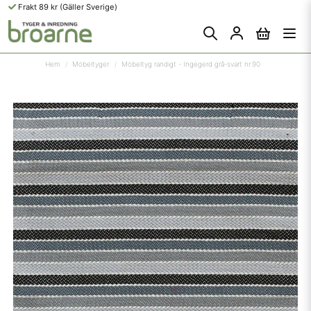
Frakt 89 kr (Gäller Sverige)
Hem
Möbeltyger
Möbeltyg randigt - Ingegerd grå-svart nr.90