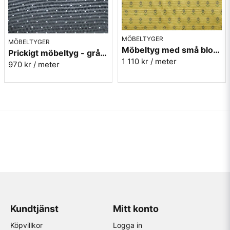
MÖBELTYGER
MÖBELTYGER
Möbeltyg med små blommor - Sippa gul nr.15 Berghem
Prickigt möbeltyg - grå Micro nr.90
1 110 kr
/ meter
970 kr
/ meter
Kundtjänst
Mitt konto
Köpvillkor
Logga in