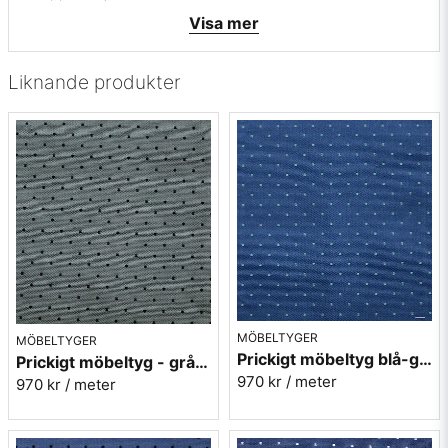
• Färger: Grått och svart i flera nyanser med liten vit rand
Visa mer
• Mönsterbild: Tvärgående
• Beställningsvara, ingen returrätt
Liknande produkter
Vill du ha ett tygprov maila mig på:
info@broarne.se
MÖBELTYGER
MÖBELTYGER
Prickigt möbeltyg blå-grön Micro nr.52
Prickigt möbeltyg - grå Micro nr.91
970 kr
/ meter
970 kr
/ meter