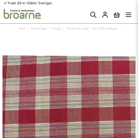
Frakt 89 kr (Gäller Sverige)
Hem
Möbeltyger
Rutigt
Möbeltyg rutigt - Ida nr.30 röd/guld