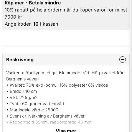
Köp mer - Betala mindre
10% rabatt på hela ordern när du köper varor för minst
7000 kr
Ange koden
10
i kassan
Beskrivning
Vackert möbeltyg med guldskimrande tråd. Hög kvalitet från
Berghems väveri
• Kvalitet: 76% eko-bomull 16% polyester 8% viskos
• Bredd 140 cm
• Vikt: 225g/m2
• Tvätt: 60 grader vattentvätt
• Martindale värde: 25000
• Svensk tillverkning av Berghems väveri
• Rapporthöjd 65mm, rapportbredd 45 mm
• Färg: Röd, grå, beige samt en guld rand
Visa mer