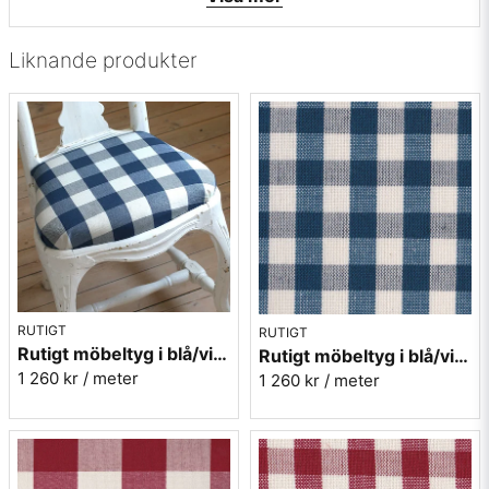
• Mönsterbild: Tvärgående (de ljusa ränderna ligger
tvärsöver tyget)
• Beställningsvara, ingen returrätt
Liknande produkter
Vill du ha ett tygprov maila mig på:
info@broarne.se
RUTIGT
RUTIGT
Rutigt möbeltyg i blå/vit - Sjöberg nr.52 Berghem
Rutigt möbeltyg i blå/vit - Sjöberg nr.50 Berghem
1 260 kr
/ meter
1 260 kr
/ meter