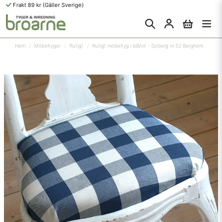
Frakt 89 kr (Gäller Sverige)
Hem
Möbeltyger
Rutigt
Rutigt möbeltyg i blå/vit - Sjöberg nr.52 Berghem