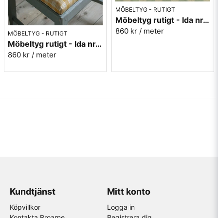
MÖBELTYG - RUTIGT
Möbeltyg rutigt - Ida nr.70 grön/guld
860 kr
/ meter
MÖBELTYG - RUTIGT
Möbeltyg rutigt - Ida nr.10 gul/guld
860 kr
/ meter
Kundtjänst
Mitt konto
Köpvillkor
Logga in
Kontakta Broarne
Registrera dig