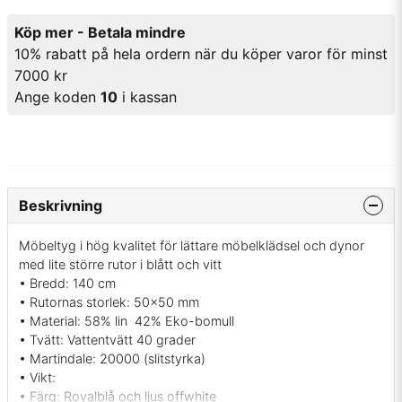
Köp mer - Betala mindre
10% rabatt på hela ordern när du köper varor för minst
7000 kr
Ange koden
10
i kassan
Beskrivning
Möbeltyg i hög kvalitet för lättare möbelklädsel och dynor
med lite större rutor i blått och vitt
• Bredd: 140 cm
• Rutornas storlek: 50x50 mm
• Material: 58% lin 42% Eko-bomull
• Tvätt: Vattentvätt 40 grader
• Martindale: 20000 (slitstyrka)
• Vikt:
• Färg: Royalblå och ljus offwhite