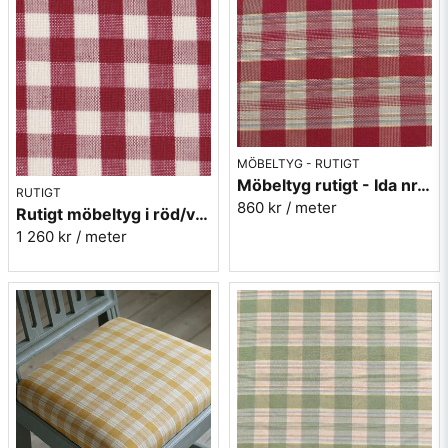
MÖBELTYG - RUTIGT
Möbeltyg rutigt - Ida nr.30 röd/guld
RUTIGT
860 kr
/ meter
Rutigt möbeltyg i röd/vit - Sjöberg nr.30 Berghem
1 260 kr
/ meter