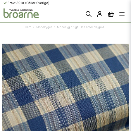
Frakt 89 kr (Gäller Sverige)
Hem
Möbeltyger
Möbeltyg rutigt - Ida nr.50 blå/guld