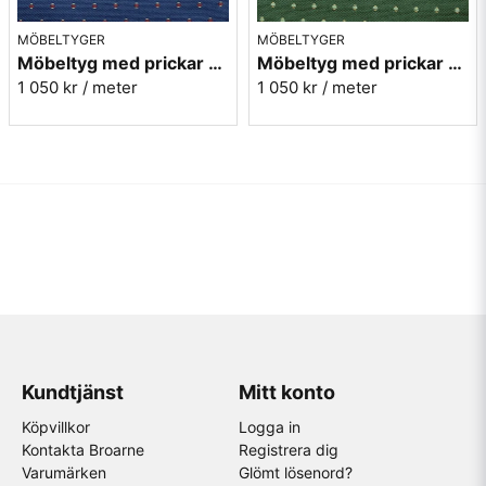
MÖBELTYGER
MÖBELTYGER
Möbeltyg med prickar - Plus nr.50 blå
Möbeltyg med prickar - Plus nr.70 grön
1 050 kr
/ meter
1 050 kr
/ meter
Kundtjänst
Mitt konto
Köpvillkor
Logga in
Kontakta Broarne
Registrera dig
Varumärken
Glömt lösenord?