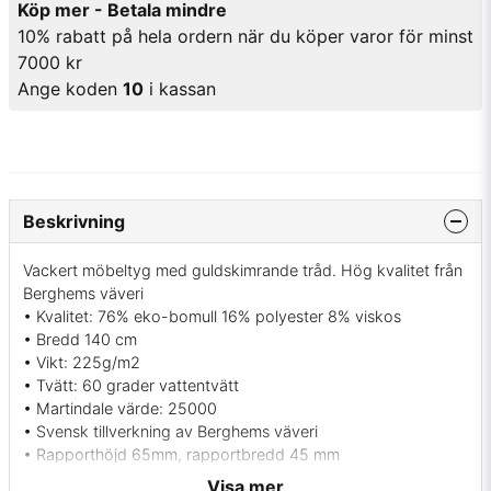
Köp mer - Betala mindre
10% rabatt på hela ordern när du köper varor för minst
7000 kr
Ange koden
10
i kassan
Beskrivning
Vackert möbeltyg med guldskimrande tråd. Hög kvalitet från
Berghems väveri
• Kvalitet: 76% eko-bomull 16% polyester 8% viskos
• Bredd 140 cm
• Vikt: 225g/m2
• Tvätt: 60 grader vattentvätt
• Martindale värde: 25000
• Svensk tillverkning av Berghems väveri
• Rapporthöjd 65mm, rapportbredd 45 mm
• Färg: Blå färger, beige samt en guld rand
Visa mer