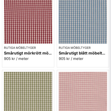
Ericsson.
Mera rutiga möbeltyger
RUTIGA MÖBELTYGER
RUTIGA MÖBELTYGER
Smårutigt mörkrött möbeltyg - Mini Ruta nr.1030
Smårutigt blått möbeltyg - Mini Ruta nr.1052
905 kr
/ meter
905 kr
/ meter