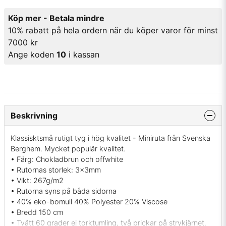
Köp mer - Betala mindre
10% rabatt på hela ordern när du köper varor för minst
7000 kr
Ange koden
10
i kassan
Beskrivning
Klassisktsmå rutigt tyg i hög kvalitet - Miniruta från Svenska
Berghem. Mycket populär kvalitet.
• Färg: Chokladbrun och offwhite
• Rutornas storlek: 3x3mm
• Vikt: 267g/m2
• Rutorna syns på båda sidorna
• 40% eko-bomull 40% Polyester 20% Viscose
• Bredd 150 cm
• Tvätt 60 grader ej torktumling, två prickar på strykjärnet.