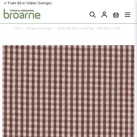
Frakt 89 kr (Gäller Sverige)
Hem
Rutiga möbeltyger
Smårutigt brunt möbeltyg - Mini Ruta nr.1082