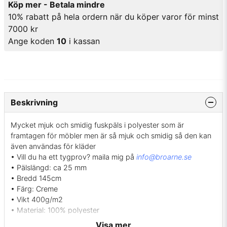
Köp mer - Betala mindre
10% rabatt på hela ordern när du köper varor för minst
7000 kr
Ange koden
10
i kassan
Beskrivning
Mycket mjuk och smidig fuskpäls i polyester som är
framtagen för möbler men är så mjuk och smidig så den kan
även användas för kläder
• Vill du ha ett tygprov? maila mig på
info@broarne.se
• Pälslängd: ca 25 mm
• Bredd 145cm
• Färg: Creme
• Vikt 400g/m2
• Material: 100% polyester
• Tvätt: Rengöring med vattenbaserat textilschampo, men får
Visa mer