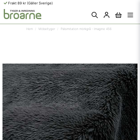
Frakt 89 kr (Gäller Sverige)
Hem
Möbeltyger
Pälsimitation mörkgrå - Imagine 456