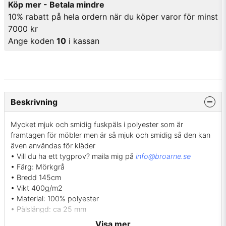
Köp mer - Betala mindre
10% rabatt på hela ordern när du köper varor för minst
7000 kr
Ange koden
10
i kassan
Beskrivning
Mycket mjuk och smidig fuskpäls i polyester som är
framtagen för möbler men är så mjuk och smidig så den kan
även användas för kläder
• Vill du ha ett tygprov? maila mig på
info@broarne.se
• Färg: Mörkgrå
• Bredd 145cm
• Vikt 400g/m2
• Material: 100% polyester
• Pälslängd: ca 25 mm
• Tvätt: Rengöring med vattenbaserat textilschampo, men får
Visa mer