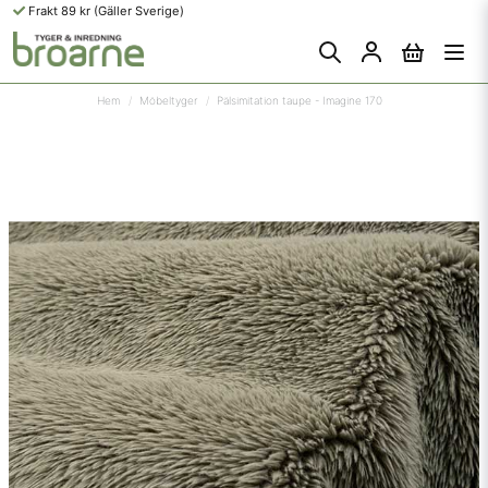
Frakt 89 kr (Gäller Sverige)
Hem
Möbeltyger
Pälsimitation taupe - Imagine 170