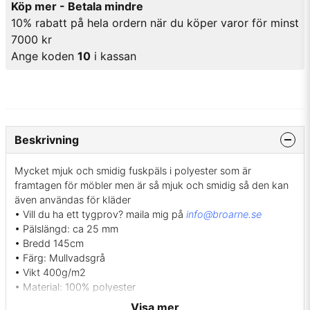
Köp mer - Betala mindre
10% rabatt på hela ordern när du köper varor för minst
7000 kr
Ange koden
10
i kassan
Beskrivning
Mycket mjuk och smidig fuskpäls i polyester som är
framtagen för möbler men är så mjuk och smidig så den kan
även användas för kläder
• Vill du ha ett tygprov? maila mig på
info@broarne.se
• Pälslängd: ca 25 mm
• Bredd 145cm
• Färg: Mullvadsgrå
• Vikt 400g/m2
• Material: 100% polyester
• Tvätt: Rengöring med vattenbaserat textilschampo, men får
Visa mer