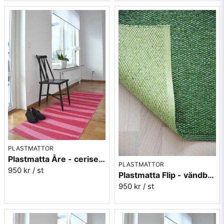
PLASTMATTOR
Plastmatta Åre - cerise/rosa
PLASTMATTOR
950 kr
/ st
Plastmatta Flip - vändbar grön/ljusgrön
950 kr
/ st