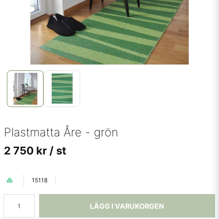
Plastmatta Åre - grön
2 750 kr
/ st
15118
LÄGG I VARUKORGEN