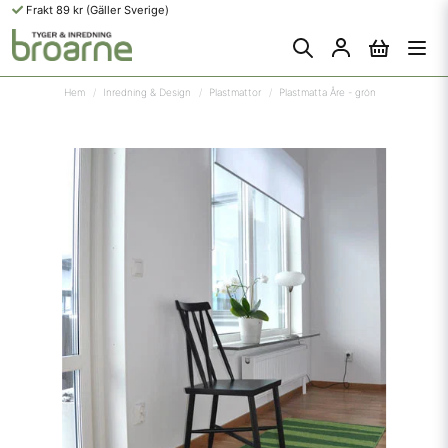
Frakt 89 kr (Gäller Sverige)
Hem
Inredning & Design
Plastmattor
Plastmatta Åre - grön