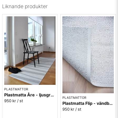
Liknande produkter
PLASTMATTOR
Plastmatta Åre - ljusgrå/vit
PLASTMATTOR
950 kr
/ st
Plastmatta Flip - vändbar vit/grå
950 kr
/ st