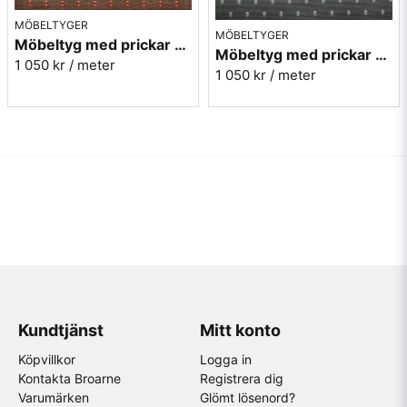
MÖBELTYGER
MÖBELTYGER
Möbeltyg med prickar - Plus nr.80 brun
Möbeltyg med prickar - Plus nr.90 grå
1 050 kr
/ meter
1 050 kr
/ meter
Kundtjänst
Mitt konto
Köpvillkor
Logga in
Kontakta Broarne
Registrera dig
Varumärken
Glömt lösenord?