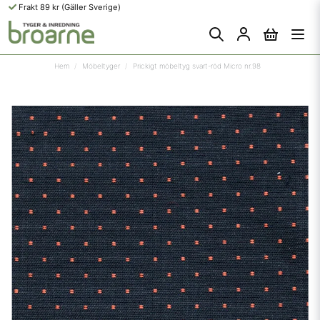
Frakt 89 kr (Gäller Sverige)
Hem
Möbeltyger
Prickigt möbeltyg svart-röd Micro nr.98