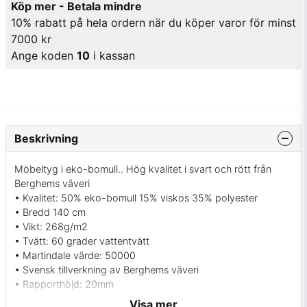
Köp mer - Betala mindre
10% rabatt på hela ordern när du köper varor för minst
7000 kr
Ange koden
10
i kassan
Beskrivning
Möbeltyg i eko-bomull.. Hög kvalitet i svart och rött från
Berghems väveri
• Kvalitet: 50% eko-bomull 15% viskos 35% polyester
• Bredd 140 cm
• Vikt: 268g/m2
• Tvätt: 60 grader vattentvätt
• Martindale värde: 50000
• Svensk tillverkning av Berghems väveri
• Rapporthöjd: 20mm
• Färger: Svart med röda prickar
Visa mer