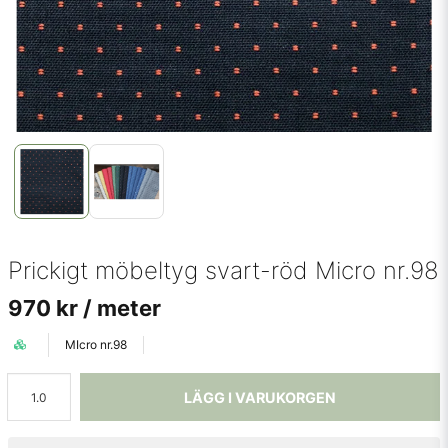
Prickigt möbeltyg svart-röd Micro nr.98
970 kr
/ meter
MIcro nr.98
LÄGG I VARUKORGEN