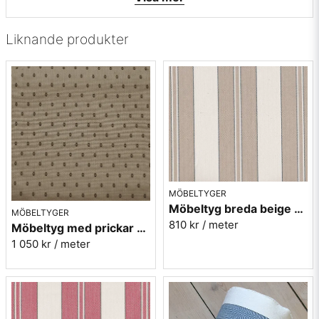
• Mönsterbild: Tvärgående
• Beställningsvara, ingen returrätt
Liknande produkter
Vill du ha ett tygprov maila mig på:
info@broarne.se
MÖBELTYGER
Möbeltyg breda beige ränder - Veranda nr.85
MÖBELTYGER
810 kr
/ meter
Möbeltyg med prickar - Plus nr.01 beige
1 050 kr
/ meter