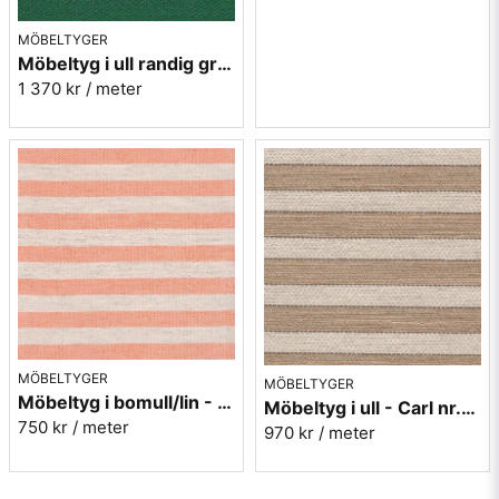
MÖBELTYGER
Möbeltyg i ull randig grön - Trio nr.71 Berghem
1 370 kr
/ meter
MÖBELTYGER
MÖBELTYGER
Möbeltyg i bomull/lin - Hampus nr.37 orange
Möbeltyg i ull - Carl nr.80 brun
750 kr
/ meter
970 kr
/ meter