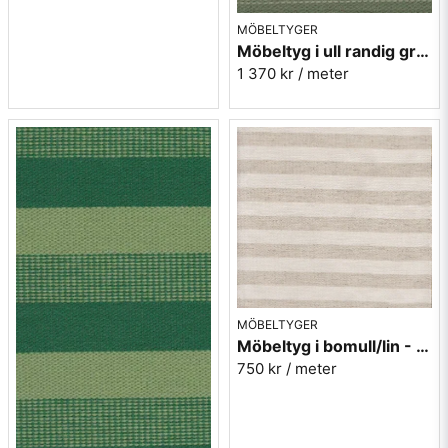
MÖBELTYGER
Möbeltyg i ull randig grön - Trio nr.70 Berghem
1 370 kr
/ meter
MÖBELTYGER
Möbeltyg i bomull/lin - Hampus nr.01 natur
750 kr
/ meter