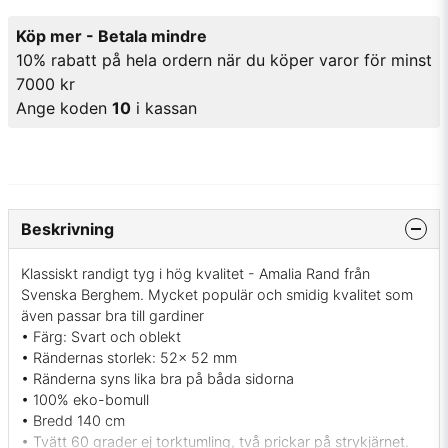
Köp mer - Betala mindre
10% rabatt på hela ordern när du köper varor för minst
7000 kr
Ange koden
10
i kassan
Beskrivning
Klassiskt randigt tyg i hög kvalitet - Amalia Rand från
Svenska Berghem. Mycket populär och smidig kvalitet som
även passar bra till gardiner
• Färg: Svart och oblekt
• Rändernas storlek: 52x 52 mm
• Ränderna syns lika bra på båda sidorna
• 100% eko-bomull
• Bredd 140 cm
• Tvätt 60 grader ej torktumling, två prickar på strykjärnet.