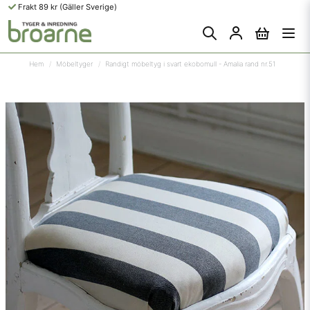
Frakt 89 kr (Gäller Sverige)
Hem
Möbeltyger
Randigt möbeltyg i svart ekobomull - Amalia rand nr.51