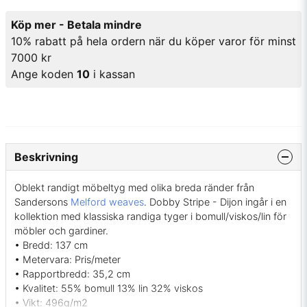
Köp mer - Betala mindre
10% rabatt på hela ordern när du köper varor för minst
7000 kr
Ange koden
10
i kassan
Beskrivning
Oblekt randigt möbeltyg med olika breda ränder från
Sandersons
Melford weaves
. Dobby Stripe - Dijon ingår i en
kollektion med klassiska randiga tyger i bomull/viskos/lin för
möbler och gardiner.
• Bredd: 137 cm
• Metervara: Pris/meter
• Rapportbredd: 35,2 cm
• Kvalitet: 55% bomull 13% lin 32% viskos
• Vikt: 496g/m2