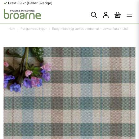
Frakt 89 kr (Gäller Sverige)
Hem
Rutiga möbeltyger
Rutig möbeltyg turkos ekobomull - Lovisa Ruta nr.361