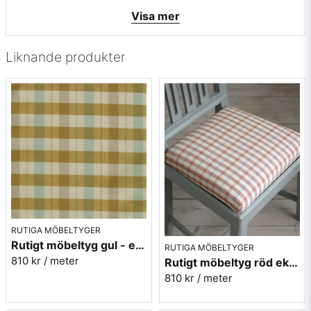
• Tvätt 60 grader ej torktumling, två prickar på strykjärnet.
Visa mer
• Martindale värde: 30000
• Svensk tillverkning av Berghems väveri
• Leveransvillkor: Beställningsvara, leveranstid ca. 7 dagar,
Liknande produkter
ingen returrätt.
Vill du ha ett tygprov maila mig på:
info@broarne.se
RUTIGA MÖBELTYGER
Rutigt möbeltyg gul - ekobomull - Lovisa Ruta nr.313
RUTIGA MÖBELTYGER
810 kr
/ meter
Rutigt möbeltyg röd ekobomull - Lovisa Ruta nr.330
810 kr
/ meter