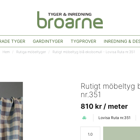
ADE TYGER
GARDINTYGER
TYGPROVER
INREDNING & DE
Hem
Rutiga möbeltyger
Rutigt möbeltyg blå ekobomull - Lovisa Ruta nr.351
Rutigt möbeltyg 
nr.351
810 kr
/ meter
Lovisa Ruta nr.351