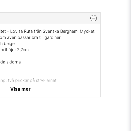
valitet - Lovisa Ruta från Svenska Berghem. Mycket
om även passar bra till gardiner
ch beige
orthöjd: 2,7cm
åda sidorna
ng, två prickar på strykjärnet.
Visa mer
ghems väveri
svara, leveranstid ca. 7 dagar, ingen returrätt.
mig på:
info@broarne.se