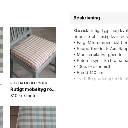
Beskrivning
Klassiskt rutigt tyg i hög k
populär och smidig kvalitet s
• Färg: Milda färger i blått o
• Rapportbredd: 5,7cm Rapp
• Mönsterbild tvärgående
• Rutorna syns lika bra på b
• 100% eko-bomull
• Bredd 140 cm
• Tvätt 60 grader ej torktumli
urkos ekobomull - Lovisa Ruta nr.361
RUTIGA MÖBELTYGER
• Martindale värde: 30000
Rutigt möbeltyg röd ekobomull - Lovisa Ruta nr.330
• Svensk tillverkning av Ber
810 kr
/ meter
• Leveransvillkor: Beställning
Vill du ha ett tygprov maila 