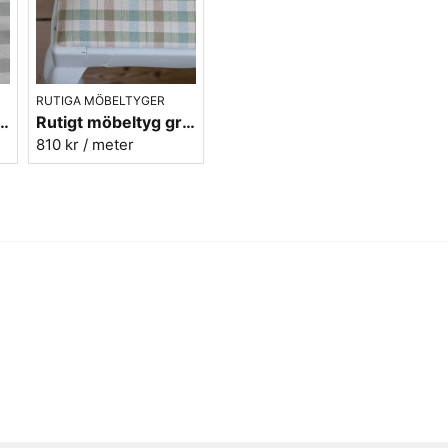
RUTIGA MÖBELTYGER
 grå ekobomull - Lovisa Ruta nr.390
Rutigt möbeltyg grön ekobomull - Lovisa Ruta nr.370
810 kr
/ meter