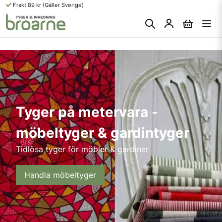
Frakt 89 kr (Gäller Sverige)
Tyger på metervara -
möbeltyger & gardintyger
Tidlösa tyger för möbler & gardiner
Handla möbeltyger