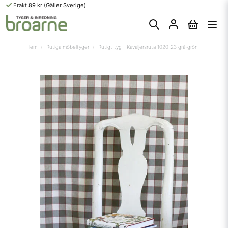
Frakt 89 kr (Gäller Sverige)
Hem
Rutiga möbeltyger
Rutigt tyg - Kavaljersruta 1020-23 grå-grön