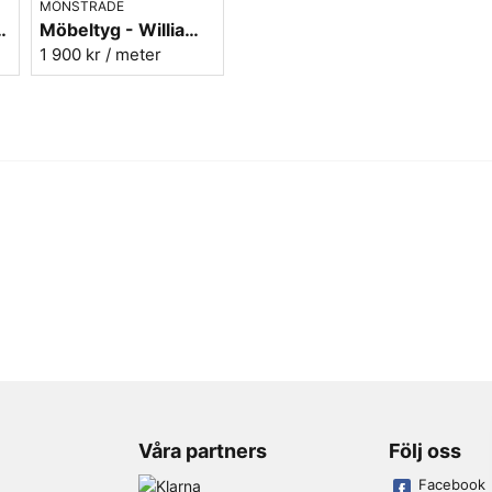
MÖNSTRADE
Mönstret till denna vackra 
s - Acanthus - charcoal/grey
Möbeltyg - William Morris - Little Chintz - teal/saffron
inspirerats av William Morri
1 900 kr
/ meter
acantusblad, blomster, harar,
Passar extra bra tillsamman
Här hittar du alla William Mor
Våra partners
Följ oss
Facebook