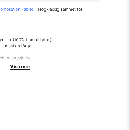
ompilation Fabric
Högklassig sammet för
yester (100% bomull i ytan)
en, mustiga färger
ck på strykjärnet
Visa mer
 Co
ara, leveranstid 1-3 veckor, ingen returrätt.
 mig på
info@broarne.se
bler, kuddar, fåtöljer samt draperier och gardiner.
t eller läckert överkast till sängen, luggen på det
t och det gör att tyget blir följsamt och
e här kvaliteten klara slitage och därmed även
r och annat hantverk. Baksidan på tyget är
ra medveten om när man syr gardiner.