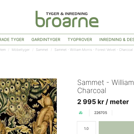
ADE TYGER
GARDINTYGER
TYGPROVER
INREDNING & DE
Hem
Möbeltyger
Sammet
Sammet - William Morris - Forest Velvet - Charcoal
Sammet - William 
Charcoal
2 995 kr
/ meter
226705