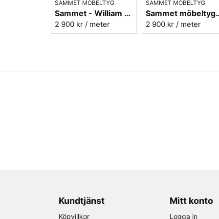
SAMMET MÖBELTYG
SAMMET MÖBELTYG
Sammet - William Morris - Acanthus Velvet - mustard/grey
Sammet möbeltyg - William Morri
2 900 kr
/ meter
2 900 kr
/ meter
Kundtjänst
Mitt konto
Köpvillkor
Logga in