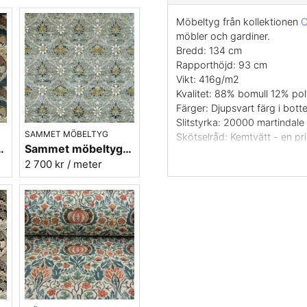
Möbeltyg från kollektionen
C
möbler och gardiner.
Bredd: 134 cm
Rapporthöjd: 93 cm
Vikt: 416g/m2
Kvalitet: 88% bomull 12% pol
Färger: Djupsvart färg i bott
Slitstyrka: 20000 martindale
SAMMET MÖBELTYG
Skötselråd: Kemtvätt - en pri
- Acanthus - slate blue/thyme
Sammet möbeltyg - William Morris - Montreal velvet - grey charcoal
Design: Alison Gee år 2013
2 700 kr
/ meter
Varumärke: William Morris &
Leveransvillkor: Beställningsv
Vill du ha ett tygprov? maila
Sammet lämpad för stolar, mö
Sy en vacker sittpuff i samme
här möbeltyget är relativt kor
lättarbetat. Sammetstyg av d
lämplig för sömnad av väsko
cremevitt så det ska man va