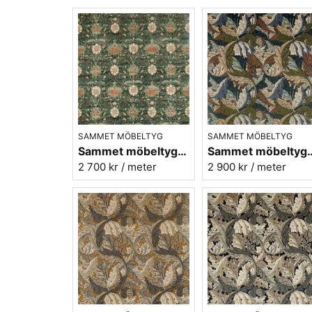
SAMMET MÖBELTYG
SAMMET MÖBELTYG
Sammet möbeltyg - William Morris - Montreal velvet - forest/teal
Sammet möbeltyg - William Morris 
2 700 kr
/ meter
2 900 kr
/ meter