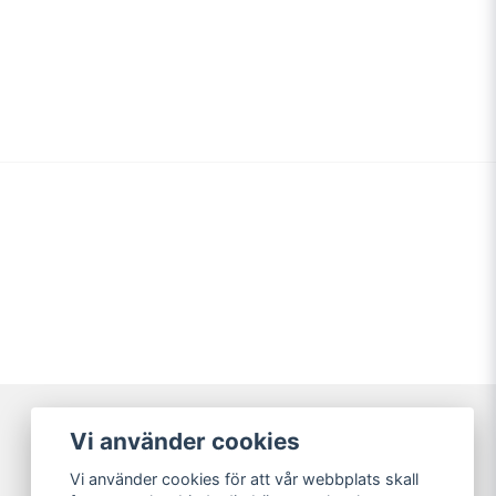
sammet designades av Alison Gee in 2013 som
s Forest tapeter. Det vackra mönstret med
 rävar och påfåglar är tryckt på lyxig sammet.
 med mörka antika möbler samt målad panel.
ris tyger
Vi använder cookies
Broarne AB
Vi använder cookies för att vår webbplats skall
© Copyright