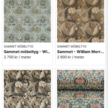
SAMMET MÖBELTYG
SAMMET MÖBELTYG
Sammet möbeltyg - William Morris - Montreal velvet - grey charcoal
Sammet - William Morris - Acanthus Velvet - mustard/grey
2 700 kr
/ meter
2 900 kr
/ meter