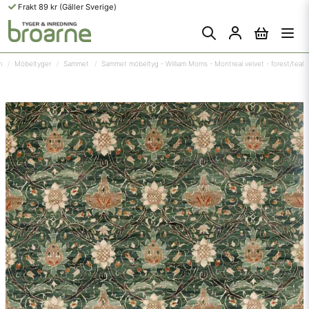
Frakt 89 kr (Gäller Sverige)
m
Möbeltyger
Sammet
Sammet möbeltyg - William Morris - Montreal velvet - forest/teal