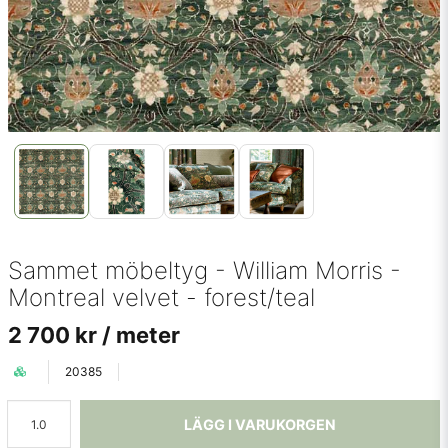
Sammet möbeltyg - William Morris -
Montreal velvet - forest/teal
2 700 kr
/ meter
20385
LÄGG I VARUKORGEN