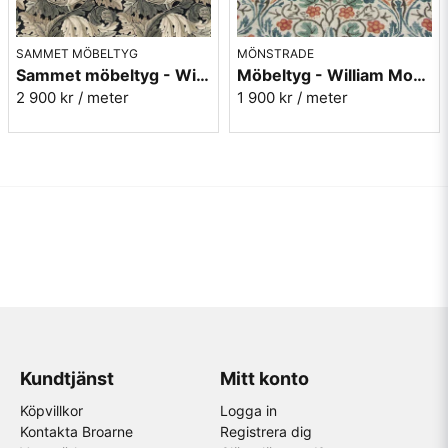
SAMMET MÖBELTYG
MÖNSTRADE
Sammet möbeltyg - William Morris - Acanthus - charcoal/grey
Möbeltyg - William Morris - Little Chintz - teal/saffron
2 900 kr
/ meter
1 900 kr
/ meter
Kundtjänst
Mitt konto
Köpvillkor
Logga in
Kontakta Broarne
Registrera dig