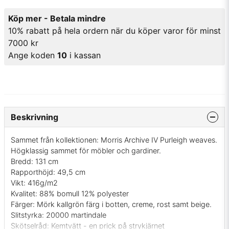
Köp mer - Betala mindre
10% rabatt på hela ordern när du köper varor för minst
7000 kr
Ange koden
10
i kassan
Beskrivning
Sammet från kollektionen: Morris Archive IV Purleigh weaves.
Högklassig sammet för möbler och gardiner.
Bredd: 131 cm
Rapporthöjd: 49,5 cm
Vikt: 416g/m2
Kvalitet: 88% bomull 12% polyester
Färger: Mörk kallgrön färg i botten, creme, rost samt beige.
Slitstyrka: 20000 martindale
Skötselråd: Kemtvätt - en prick på strykjärnet