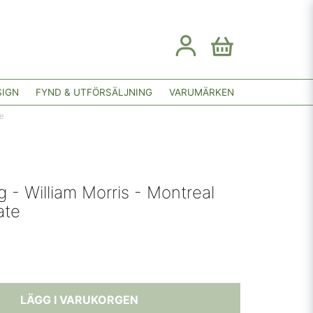
SIGN
FYND & UTFÖRSÄLJNING
VARUMÄRKEN
e
- William Morris - Montreal
ate
LÄGG I VARUKORGEN