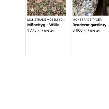
MÖNSTRADE MÖBELTYGER
MÖNSTRADE TYGER
Möbeltyg - William Morris - Strawberry thief chocloate/slate
Broderat gardintyg - William Morris Kelmscott tree
1 775 kr
/ meter
3 900 kr
/ meter