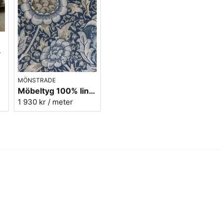
Sy en vacker sittpuff i samme
här möbeltyget är relativt kor
lättarbetat. Sammetstyg av d
lämplig för sömnad av väsko
cremevitt så det ska man va
 woad/rose
Mönstret till denna vackra 
arbetade under stor del sitt 
mönstret med persiska influen
MÖNSTRADE
nu överfört till en magiskt v
Möbeltyg 100% lin William Morris - Wandle - blue/stone
1 930 kr
/ meter
Här hittar du alla William Mor