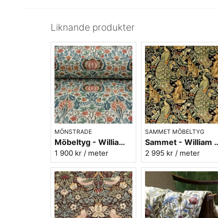
Liknande produkter
MÖNSTRADE
SAMMET MÖBELTYG
Möbeltyg - William Morris - Little Chintz - teal/saffron
Sammet - William Morris - Fore
1 900 kr
/ meter
2 995 kr
/ meter