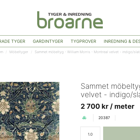
ADE TYGER
GARDINTYGER
TYGPROVER
INREDNING & DE
em
Möbeltyger
Sammet möbeltyg - William Morris - Montreal velvet - indigo/slat
Sammet möbeltyg 
velvet - indigo/sl
2 700 kr
/ meter
20387