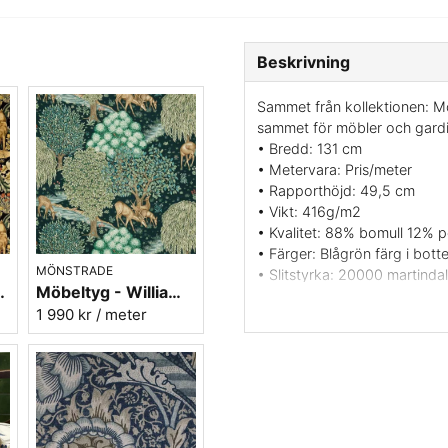
Beskrivning
Sammet från kollektionen: Mo
sammet för möbler och gardi
• Bredd: 131 cm
• Metervara: Pris/meter
• Rapporthöjd: 49,5 cm
• Vikt: 416g/m2
• Kvalitet: 88% bomull 12% p
• Färger: Blågrön färg i bot
MÖNSTRADE
• Slitstyrka: 20000 martinda
st Velvet - Charcoal
Möbeltyg - William Morris - The Brook Tapestry blue
• Skötselråd: Kemtvätt - en p
1 990 kr
/ meter
• Design: John Henry Dearle
• Varumärke: Willam Morris 
• Leveransvillkor: Beställning
Vill du ha ett tygprov? maila 
Sammet lämpad för stolar, mö