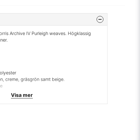
rris Archive IV Purleigh weaves. Högklassig
ner.
olyester
ten, creme, gräsgrön samt beige.
le
rick på strykjärnet
Visa mer
& Co
svara, leveranstid 1-3 veckor, ingen returrätt.
mig på
info@broarne.se
bler, kuddar, fåtöljer samt draperier och gardiner.