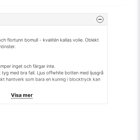
ch flortunn bomull - kvalitén kallas volie. Oblekt
mönster.
ymper inget och färgar inte.
 tyg med bra fall. Ljus offwhite botten med ljusgrå
iskt hantverk som bara en kunnig i blocktryck kan
 behagligt så man kan sy mjuka sjalar av det eller
Visa mer
n även ha det som tunna gardiner, trycket går
r ser det nästan lika bra ut på avigan. Tyget är
lock så det kan variera lite, men det är gör det så
ulle vi inte kunna tillverka i Sverige till rimligt