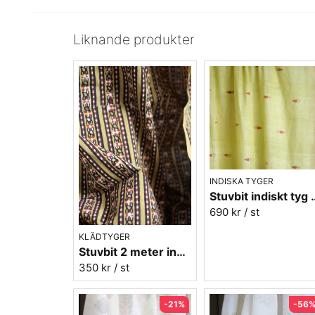
Liknande produkter
INDISKA TYGER
Stuvbit indiskt 
690 kr
/ st
KLÄDTYGER
Stuvbit 2 meter indisk bomull - gul-röd
350 kr
/ st
-21%
-56