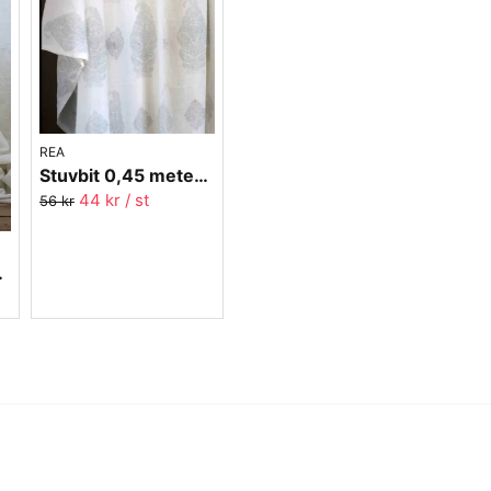
REA
Stuvbit 0,45 meter - Voile - Paisley Grey - 150 cm bred
44 kr
/ st
56 kr
- 300 cm bred