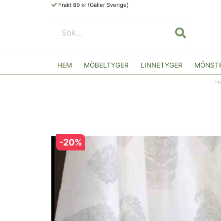
Frakt 89 kr (Gäller Sverige)
HEM
MÖBELTYGER
LINNETYGER
MÖNSTR
H
-
20
%