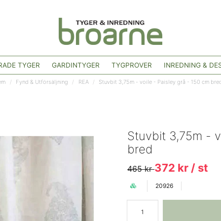
ADE TYGER
GARDINTYGER
TYGPROVER
INREDNING & DE
em
Fynd & Utförsäljning
REA
Stuvbit 3,75m - voile - Paisley grå - 150 cm bre
Stuvbit 3,75m - v
bred
372 kr
/ st
465 kr
20926