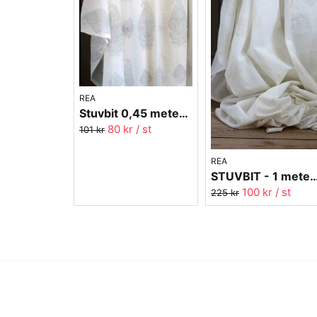
REA
Stuvbit 0,45 meter voile - Paisley grå - 300 cm bred
80 kr
/ st
101 kr
REA
STUVBIT - 1 meter - Voile Paisley Beige 
100 kr
/ st
225 kr