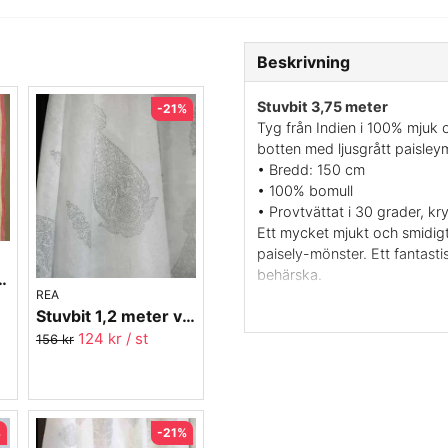
Beskrivning
Stuvbit 3,75 meter
-21%
Tyg från Indien i 100% mjuk o
botten med ljusgrått paisley
• Bredd: 150 cm
• 100% bomull
• Provtvättat i 30 grader, kr
Ett mycket mjukt och smidigt
paisely-mönster. Ett fantast
behärska.
tyg - 2,7 meter nr.9
REA
Det här tyget är så mjukt och
Stuvbit 1,2 meter voile - Pendel grå - 150 cm bred
kläder med stor vidd. Man ka
124 kr
/ st
igenom på baksidan och därfö
156 kr
helt tryckt för hand med träb
charmerande. Något liknande sk
pris.
%
-21%