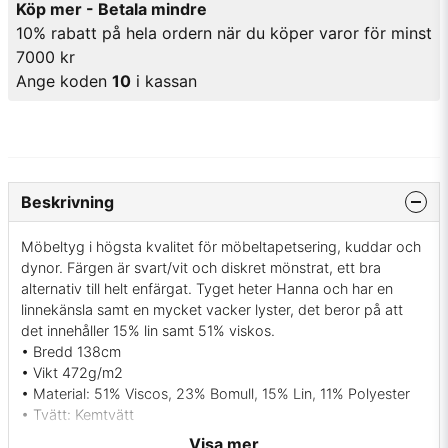
Köp mer - Betala mindre
10% rabatt på hela ordern när du köper varor för minst
7000 kr
Ange koden
10
i kassan
Beskrivning
Möbeltyg i högsta kvalitet för möbeltapetsering, kuddar och
dynor. Färgen är svart/vit och diskret mönstrat, ett bra
alternativ till helt enfärgat. Tyget heter Hanna och har en
linnekänsla samt en mycket vacker lyster, det beror på att
det innehåller 15% lin samt 51% viskos.
• Bredd 138cm
• Vikt 472g/m2
• Material: 51% Viscos, 23% Bomull, 15% Lin, 11% Polyester
• Tvätt: Kemtvätt
• Martindale: 45000 (ISO 12947-2)
Visa mer