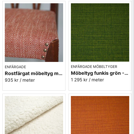
ENFÄRGADE MÖBELTYGER
ENFÄRGADE
Möbeltyg funkis grön - Grass - Funk nr.9719
Rostfärgat möbeltyg med gåsögon - Magdalena nr.31
1 295 kr
/ meter
935 kr
/ meter