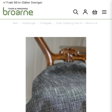
Frakt 89 kr (Gäller Sverige)
Hem
Möbeltyger
Enfärgade
Svart möbeltyg med lin - Hanna nr.4