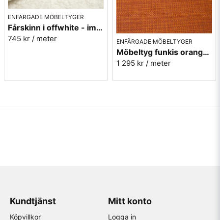
ENFÄRGADE MÖBELTYGER
Fårskinn i offwhite - imitation - Gute 102
745 kr
/ meter
ENFÄRGADE MÖBELTYGER
Möbeltyg funkis orange - Rost - Funk nr.9314
1 295 kr
/ meter
Kundtjänst
Mitt konto
Köpvillkor
Logga in