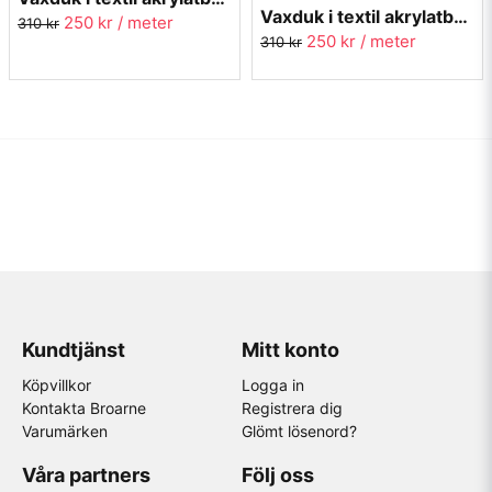
Vaxduk i textil akrylatbehandlad vaxduk - Visby röd
250 kr
/ meter
310 kr
250 kr
/ meter
310 kr
Kundtjänst
Mitt konto
Köpvillkor
Logga in
Kontakta Broarne
Registrera dig
Varumärken
Glömt lösenord?
Våra partners
Följ oss