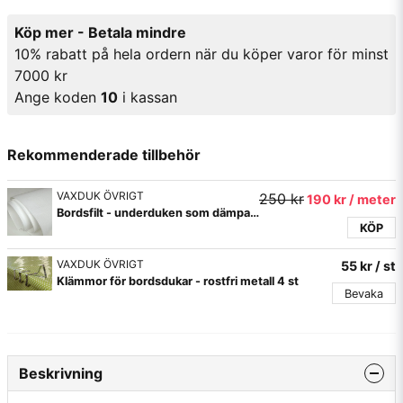
Köp mer - Betala mindre
10% rabatt på hela ordern när du köper varor för minst
7000 kr
Ange koden
10
i kassan
Rekommenderade tillbehör
VAXDUK ÖVRIGT
250 kr
190 kr
/ meter
Bordsfilt - underduken som dämpar ljudet
KÖP
VAXDUK ÖVRIGT
55 kr
/ st
Klämmor för bordsdukar - rostfri metall 4 st
Bevaka
Beskrivning