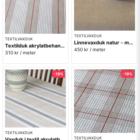
TEXTILVAXDUK
TEXTILVAXDUK
Linnevaxduk natur - metervara
Textilduk akrylatbehandlad - Sandhamn röd
450 kr
/ meter
310 kr
/ meter
-19%
-19%
TEXTILVAXDUK
TEXTILVAXDUK
Vaxduk i textil akrylatbehandlad - Gränna - grå