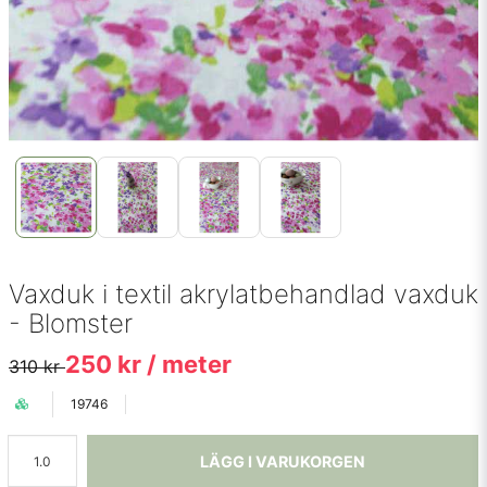
Vaxduk i textil akrylatbehandlad vaxduk
- Blomster
250 kr
/ meter
310 kr
19746
LÄGG I VARUKORGEN