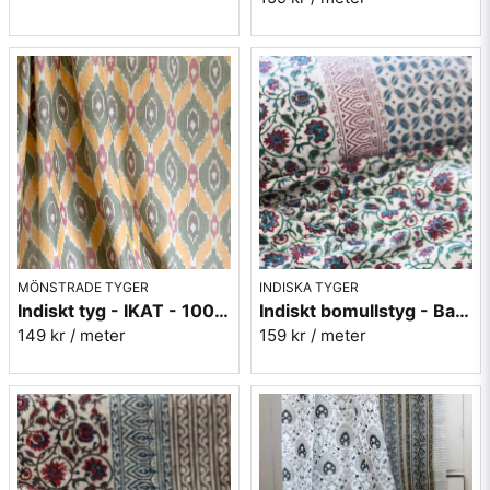
MÖNSTRADE TYGER
INDISKA TYGER
Indiskt tyg - IKAT - 100% bomull - Grön/orange/rosa
Indiskt bomullstyg - Batist - nr.6
149 kr
/ meter
159 kr
/ meter