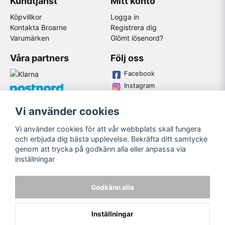
Kundtjänst
Mitt konto
Köpvillkor
Logga in
Kontakta Broarne
Registrera dig
Varumärken
Glömt lösenord?
Våra partners
Följ oss
Facebook
Instagram
Youtube
Vi använder cookies
Broarne AB
Vi använder cookies för att vår webbplats skall fungera
© Copyright
och erbjuda dig bästa upplevelse. Bekräfta ditt samtycke
genom att trycka på godkänn alla eller anpassa via
inställningar
Godkänn alla
Inställningar