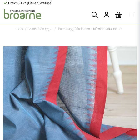
Frakt 89 kr (Gäller Sverige)
Hem
Mönstrade tyger
Bomullstyg från Indien - blå med röda kanter