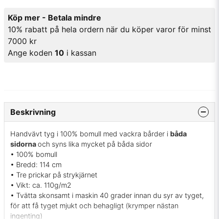
Köp mer - Betala mindre
10% rabatt på hela ordern när du köper varor för minst
7000 kr
Ange koden
10
i kassan
Beskrivning
Handvävt tyg i 100% bomull med vackra bårder i
båda
sidorna
och syns lika mycket på båda sidor
• 100% bomull
• Bredd: 114 cm
• Tre prickar på strykjärnet
• Vikt: ca. 110g/m2
• Tvätta skonsamt i maskin 40 grader innan du syr av tyget,
för att få tyget mjukt och behagligt (krymper nästan
ingenting)