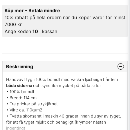
Köp mer - Betala mindre
10% rabatt på hela ordern när du köper varor för minst
7000 kr
Ange koden
10
i kassan
Beskrivning
Handvävt tyg i 100% bomull med vackra ljusbeige bårder i
båda sidorna
och syns lika mycket på båda sidor
• 100% bomull
• Bredd: 114 cm
• Tre prickar på strykjärnet
• Vikt: ca. 110g/m2
• Tvätta skonsamt i maskin 40 grader innan du syr av tyget,
för att få tyget mjukt och behagligt (krymper nästan
ingenting)