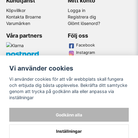
Kundtjänst
Mitt konto
Köpvillkor
Logga in
Kontakta Broarne
Registrera dig
Varumärken
Glömt lösenord?
Våra partners
Följ oss
Facebook
Instagram
Youtube
Vi använder cookies
Broarne AB
Vi använder cookies för att vår webbplats skall fungera
© Copyright
och erbjuda dig bästa upplevelse. Bekräfta ditt samtycke
genom att trycka på godkänn alla eller anpassa via
inställningar
Godkänn alla
Inställningar