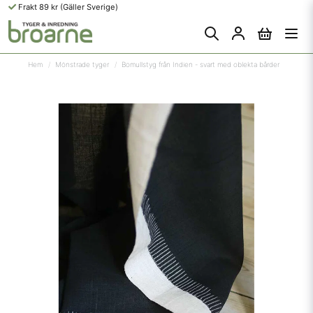
Frakt 89 kr (Gäller Sverige)
Hem
Mönstrade tyger
Bomullstyg från Indien - svart med oblekta bårder