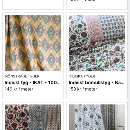
MÖNSTRADE TYGER
INDISKA TYGER
Indiskt tyg - IKAT - 100% bomull - Grön/orange/rosa
Indiskt bomullstyg - Batist - nr.6
149 kr
/ meter
159 kr
/ meter