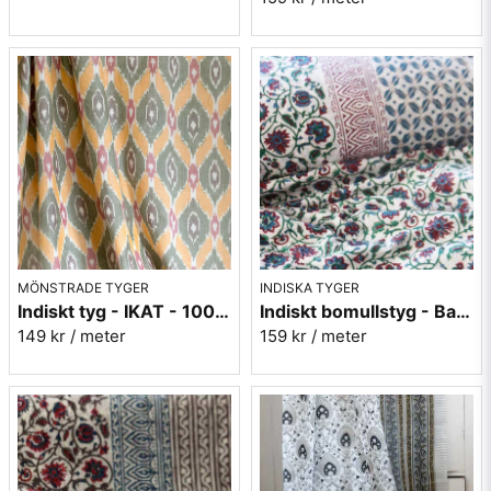
MÖNSTRADE TYGER
INDISKA TYGER
Indiskt tyg - IKAT - 100% bomull - Grön/orange/rosa
Indiskt bomullstyg - Batist - nr.6
149 kr
/ meter
159 kr
/ meter