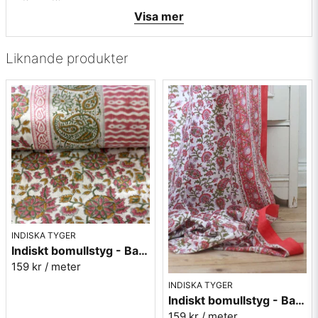
• Färger: Vit med svarta bårder
Visa mer
• Tyget är tunt och lämpar sig för tunna kläder eller som ett
fint tunnare draperi
Liknande produkter
Tyget är helt och hållet vävt för hand av skickliga
hantverkare från Andhra Pradesh, tekniken heter Mangalgiri
och hantverkarna ingår i kollektivet Dastkar.
Dastkar arbetar med män och kvinnor på landsbygden för att
skapa inhemska hantverk, vars kompetens har överförts
generation till generation.
INDISKA TYGER
Indiskt bomullstyg - Batist - nr.8
159 kr
/ meter
INDISKA TYGER
Indiskt bomullstyg - Batist - nr.4
159 kr
/ meter