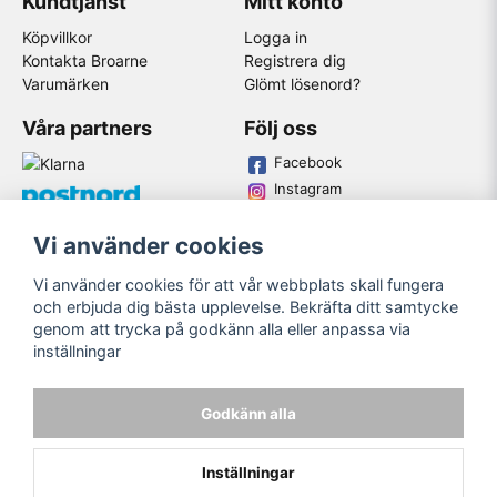
Kundtjänst
Mitt konto
Köpvillkor
Logga in
Kontakta Broarne
Registrera dig
Varumärken
Glömt lösenord?
Våra partners
Följ oss
Facebook
Instagram
Youtube
Vi använder cookies
Broarne AB
Vi använder cookies för att vår webbplats skall fungera
© Copyright
och erbjuda dig bästa upplevelse. Bekräfta ditt samtycke
genom att trycka på godkänn alla eller anpassa via
inställningar
Godkänn alla
Inställningar