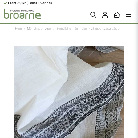
Frakt 89 kr (Gäller Sverige)
Hem
Mönstrade tyger
Bomullstyg från Indien - vit med svarta bårder