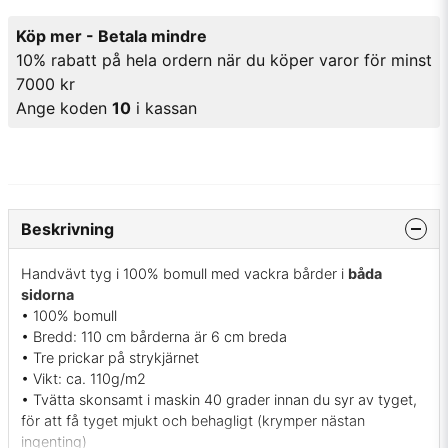
Köp mer - Betala mindre
10% rabatt på hela ordern när du köper varor för minst
7000 kr
Ange koden
10
i kassan
Beskrivning
Handvävt tyg i 100% bomull med vackra bårder i
båda
sidorna
• 100% bomull
• Bredd: 110 cm bårderna är 6 cm breda
• Tre prickar på strykjärnet
• Vikt: ca. 110g/m2
• Tvätta skonsamt i maskin 40 grader innan du syr av tyget,
för att få tyget mjukt och behagligt (krymper nästan
ingenting)