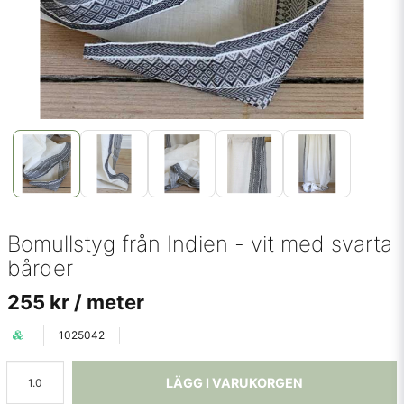
Bomullstyg från Indien - vit med svarta
bårder
255 kr
/ meter
1025042
LÄGG I VARUKORGEN