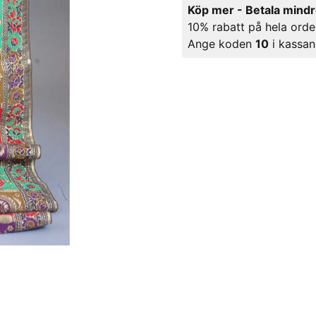
Köp mer - Betala mind
10% rabatt på hela orde
Ange koden
10
i kassan