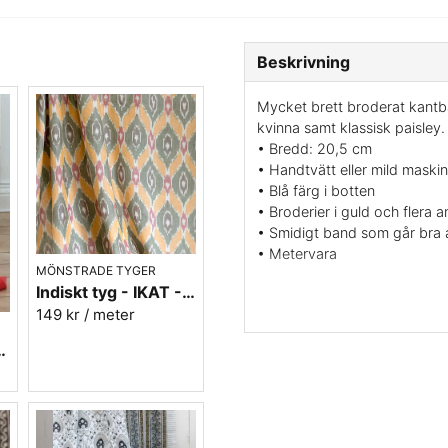
Beskrivning
Mycket brett broderat kantb
kvinna samt klassisk paisley.
• Bredd: 20,5 cm
• Handtvätt eller mild maskint
• Blå färg i botten
• Broderier i guld och flera a
• Smidigt band som går bra a
• Metervara
MÖNSTRADE TYGER
Indiskt tyg - IKAT - 100% bomull - Grön/orange/rosa
Med det här bandet kan du de
149 kr
/ meter
lampskärmar, sy armband, kud
gräns för vad man kan ha vac
 - Batist - nr.4
för att ha den och titta på. 
inte blir fel.
Vill du ha en provbit? maila 