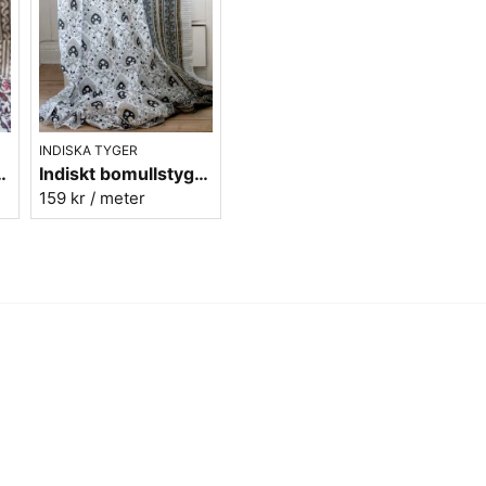
INDISKA TYGER
 - Batist - nr.2
Indiskt bomullstyg - Batist - nr.13
159 kr
/ meter