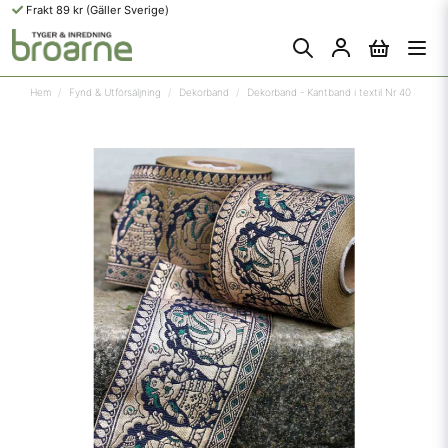
Frakt 89 kr (Gäller Sverige)
Hem
Fynd & Utförsäljning
Dekorband
Dekorband - Kantband i textil Nr 40