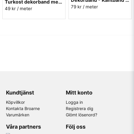
Dekorband - Kantband i textil Nr 93
Turkost dekorband med påfåglar - 3cm
79 kr
/ meter
49 kr
/ meter
Kundtjänst
Mitt konto
Köpvillkor
Logga in
Kontakta Broarne
Registrera dig
Varumärken
Glömt lösenord?
Våra partners
Följ oss