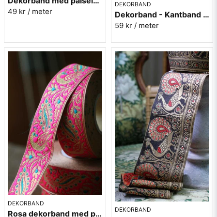
Dekorband med paisely - rosa
DEKORBAND
49 kr
/ meter
Dekorband - Kantband i textil Nr 61
59 kr
/ meter
DEKORBAND
DEKORBAND
Rosa dekorband med påfåglar - 3cm