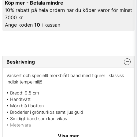
Köp mer - Betala mindre
10% rabatt på hela ordern när du köper varor för minst
7000 kr
Ange koden
10
i kassan
Beskrivning
Vackert och speciellt mörkblått band med figurer i klassisk
Indisk tempelmiljö
• Bredd: 9,5 cm
• Handtvätt
• Mörkblå i botten
• Broderier i grönturkos samt ljus guld
• Smidigt band som kan vikas
• Metervara
Visa mer
Med det här bandet kan du dekorera massor av saker ex: