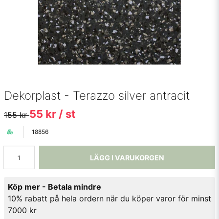
Dekorplast - Terazzo silver antracit
55 kr
/ st
155 kr
18856
LÄGG I VARUKORGEN
Köp mer - Betala mindre
10% rabatt på hela ordern när du köper varor för minst
7000 kr