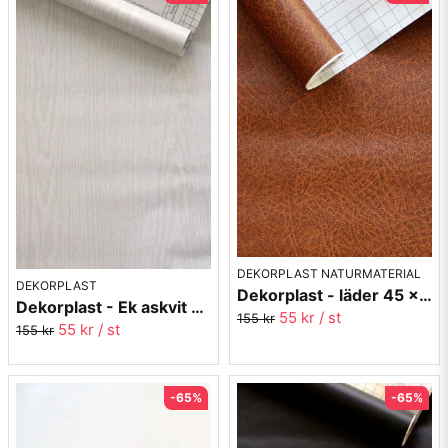
där, att är underlaget slätt och fint så kommer det går att
sätta upp dekorplasten, men hur länge den sitter när den hela
tiden utsätts för mycket vatten det är frågan...
Det går bra att klippa ut bitar av plasten och dekorera mindre
saker som konservburkar (kan bli en fin ytterkruka) pärmar,
glasburkar, skokartonger och andra prylar vi har hemma som
plötsligt kan få ett nytt liv.
DEKORPLAST NATURMATERIAL
DEKORPLAST
Dekorplast - läder 45 x 200 cm
Dekorplast - Ek askvit 45 x 200 cm
55 kr
/ st
155 kr
55 kr
/ st
155 kr
-65%
-65%