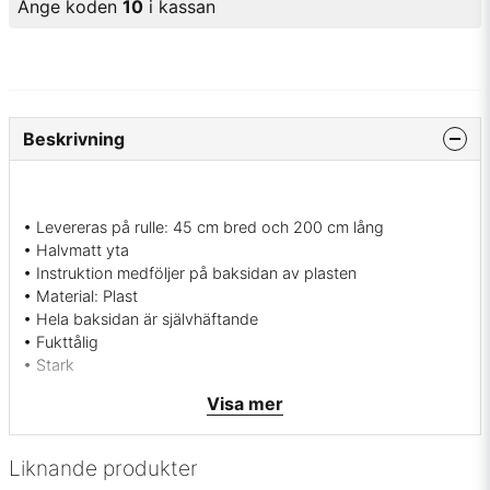
Ange koden
10
i kassan
Beskrivning
• Levereras på rulle: 45 cm bred och 200 cm lång
• Halvmatt yta
• Instruktion medföljer på baksidan av plasten
• Material: Plast
• Hela baksidan är självhäftande
• Fukttålig
• Stark
• Lätt att torka av
Visa mer
• Endast för inomhus-bruk
• Ångrar du dig går den att ta bort igen (kan vara svårt om
den suttit väldigt länge och underlaget är ojämt, av papp
Liknande produkter
eller liknade)