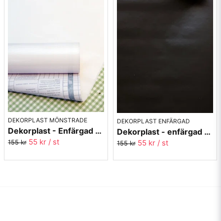
DEKORPLAST MÖNSTRADE
DEKORPLAST ENFÄRGAD
Dekorplast - Enfärgad vit blank yta - 45x200cm
Dekorplast - enfärgad svart matt yta 45 x 200 cm
55 kr
/ st
55 kr
/ st
155 kr
155 kr