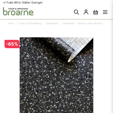
Frakt 89 kr (Gäller Sverige)
Hem
Fynd & Utförsäljning
Dekorplast
Dekorplast - Terazzo silver antracit
-
65
%