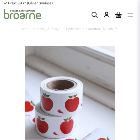
Frakt 89 kr (Gäller Sverige)
Hem
Inredning & Design
Hyllremsor
Hyllremsa - Äpplen-17