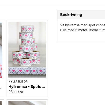
Beskrivning
Vit hyllremsa med spetsmönste
rulle med 5 meter. Bredd 2
HYLLREMSOR
Hyllremsa - Spets med rosa hjärta
- Rödrutig
98 kr
/ st