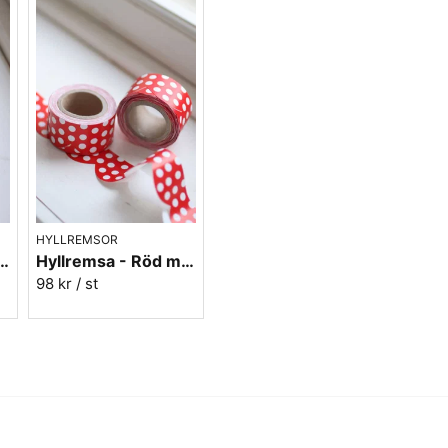
HYLLREMSOR
 - Vit med gula prickar
Hyllremsa - Röd med vita prickar
98 kr
/ st