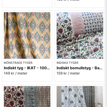
MÖNSTRADE TYGER
INDISKA TYGER
Indiskt tyg - IKAT - 100% bomull - Grön/orange/rosa
Indiskt bomullstyg - Batist - nr.6
149 kr
/ meter
159 kr
/ meter