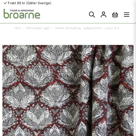
Frakt 89 kr (Gäller Sverige)
Hem
Mönstrade tyger
Indiskt bomullstyg - grå/plommon - Lotus nr.3