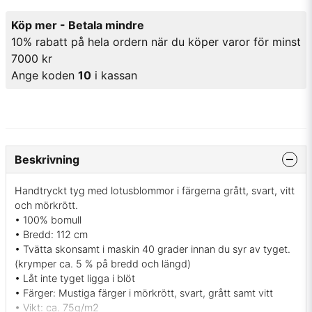
Köp mer - Betala mindre
10% rabatt på hela ordern när du köper varor för minst
7000 kr
Ange koden
10
i kassan
Beskrivning
Handtryckt tyg med lotusblommor i färgerna grått, svart, vitt
och mörkrött.
• 100% bomull
• Bredd: 112 cm
• Tvätta skonsamt i maskin 40 grader innan du syr av tyget.
(krymper ca. 5 % på bredd och längd)
• Låt inte tyget ligga i blöt
• Färger: Mustiga färger i mörkrött, svart, grått samt vitt
• Vikt: ca. 75g/m2