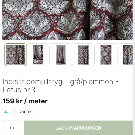
Indiskt bomullstyg - grå/plommon -
Lotus nr.3
159 kr
/ meter
20003
LÄGG I VARUKORGEN